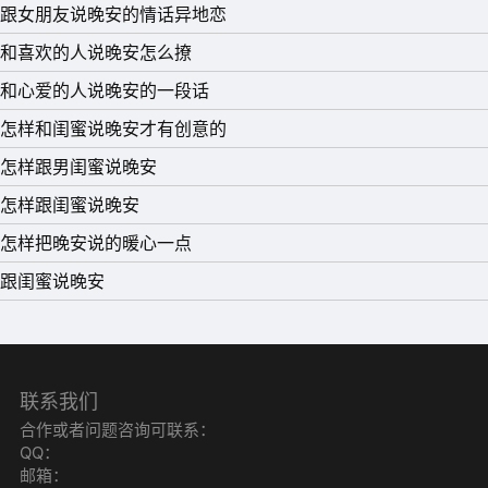
福，或者自由。晚安!
跟女朋友说晚安的情话异地恋
23、我很怕，往后的日子找不到合得来又有趣的人。晚安~
和喜欢的人说晚安怎么撩
24、我会在每个有意义的时刻，远隔山海与你共存。晚安~
和心爱的人说晚安的一段话
25、无论这个世界对你怎样，都请你一如既往的努力、勇
怎样和闺蜜说晚安才有创意的
敢、充满希望。晚安!
怎样跟男闺蜜说晚安
26、无须匆忙，该来的总会来，在对的时间，和对的人，
怎样跟闺蜜说晚安
因为对的理由。晚安!
怎样把晚安说的暖心一点
27、相信自己，要知道你内心深处的某些东西是比任何困
跟闺蜜说晚安
难都要强大的。晚安!
28、心情要好，人要美，生活要嗨。晚安~
29、在人海里相遇的人终归还是要还给人海吧!晚安~
联系我们
30、这个世界上每件事都只是暂时的，即使是糟糕的日
合作或者问题咨询可联系：
QQ：
子，哭泣的夜晚。晚安!
邮箱：