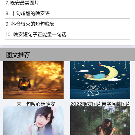
7.
晚安最美图片
13、好好努力，你才可能变成自己所想的那种人，走自己想
8.
十句超甜的晚安语
走的那条路。晚安!
9.
抖音很火的短句晚安
14、后来我才意识到，很多事情上都可以努力，但人与人之
10.
晚安短句子正能量一句话
间不行。能走到最后的，其实一开始就是同路人。晚安~
15、加油，你迟早会拥有闪闪发光的生活的!晚安~
图文推荐
16、你表现的毫无兴趣/我当然要收回所有的好感。晚安~
17、你迟早要独立生活，孤独是每个人都要面临的课题，早
点跟自己和解，别总是拧巴的活着，这比什么都强!晚安~
18、人生如烟花，不可能永远悬挂天际;只要曾经绚烂过，
便不枉此生。晚安!
一天一句暖心话晚安
2022晚安图片带字温馨图片
19、人生无非是悄无声息的崩溃/悄无声息的自愈。晚安~
20、如果你要提前下车，请别推醒装睡的我，这样我可以
沉睡到终点，假装不知道你已经离开。晚安~