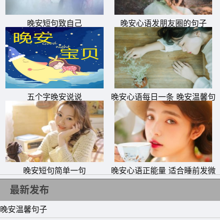
晚安短句致自己
晚安心语发朋友圈的句子
五个字晚安说说
晚安心语每日一条 晚安温馨句
子朋友圈一句话
晚安短句简单一句
晚安心语正能量 适合睡前发微
21、生活是好的，峰回路转，柳暗花明，前面总会有另一番
信的句子
最新发布
不同的风光。晚安!
22、生命，是一场放逐和流浪;偏执，能让我们更接近幸
晚安温馨句子