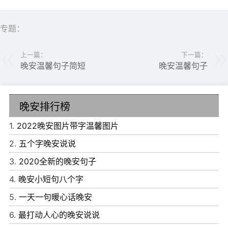
7、“这世界上不缺漂亮姑娘，不缺有钱富人，更不缺早已泛
滥的快餐式爱情，真正缺少的，是爱情里最不该缺失的那份
专题：
责任感，安全感还有忠诚。晚安~”
上一篇：
下一篇：
8、“支撑我前进的五大期盼：等外卖，等下班，等周五，等
晚安温馨句子简短
晚安温馨句子
发工资，等快递。晚安~”
9、别想太多了，努力做好手头的事情，往后的日子才能慢
晚安排行榜
慢好起来。晚安~
1.
2022晚安图片带字温馨图片
10、当我们努力使自己变得比此时更好的时候，我们周围的
2.
五个字晚安说说
一切，也会变得更好。晚安~
3.
2020全新的晚安句子
4.
晚安小短句八个字
11、给理想留点时间，熬过低谷，繁华自现。晚安~
5.
一天一句暖心话晚安
12、关于生活，如果你改变不了别人，至少让自己永远善
6.
最打动人心的晚安说说
良，永远友好。晚安!