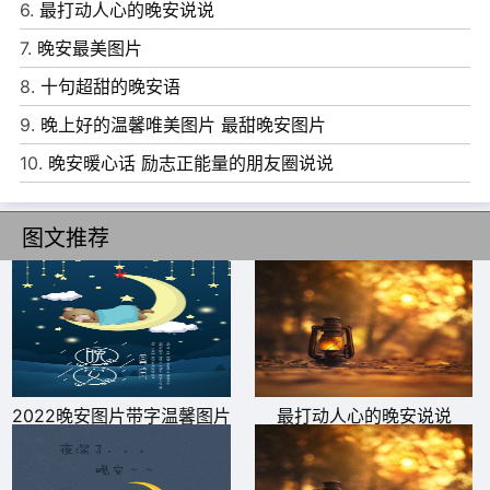
2、我为你翻山越岭， 却无心看风景。我永远保护你， 从
6.
最打动人心的晚安说说
此不必再流浪找寻，晚安!
7.
晚安最美图片
3、别为了那些不属于你的观众，去演绎不擅长的人生。晚
8.
十句超甜的晚安语
安。
9.
晚上好的温馨唯美图片 最甜晚安图片
4、当爱画上无休止的省略号，谁该谢谁给了彼此自由，谁
10.
晚安暖心话 励志正能量的朋友圈说说
又该怪谁没有将彼此挽留。几年之后，几十年之后，当岁月
苍老了红颜，谁又记得那海誓山盟的誓言，那些青春岁月的
图文推荐
得与失早已是过往云烟。可是在时间的某个角落，一次无意
的邂逅还是会激起心中的点点涟漪。余下的便只有妥协和放
弃，无论谁都无能为力。晚安!
5、你永远不能休息，否则你就永远休息。不管身在何处不
2022晚安图片带字温馨图片
最打动人心的晚安说说
要忘记给自己充电，技不压人，让自己更优秀，才是硬道
理。要知道自己的不足，也要清楚自己的优势在哪里。晚