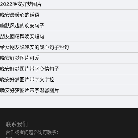
2022晚安好梦图片
星，有我给你俏皮的祝愿;想送你一条短信，让晚安连同星
晚安最暖心的话语
星月亮随你入梦!
幽默风趣的晚安句子
10、一个人久了，都不知道自己到底要的是什么了，不是没
朋友圈精辟晚安短句
有人追，也不是不想爱。只是不习惯去过两个人的生活，或
给女朋友说晚安的暖心句子短句
许还是因为没有遇到那个可以让我心动的人。只有等到物是
晚安好梦图片可爱
人非之后，人才会懂得怀念;总是在我们最不懂的时候，错
晚安好梦图片带字心情句子
过的东西却是最真。晚安!
晚安好梦图片带字文字控
晚安好梦图片带字温馨图片
联系我们
合作或者问题咨询可联系：