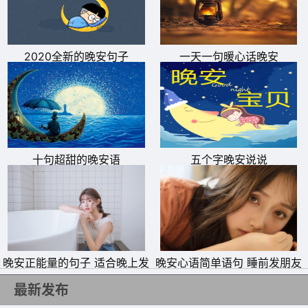
安!
6、很多人，很多事，原本是熟悉的，以为明天可以再继
续，于是转过身暂时放手，想的是明日又将重聚的希望。在
2020全新的晚安句子
一天一句暖心话晚安
这个世界上，一个人一生中能遇到几个值得你去爱的人?所
以遇到了就要好好珍惜，别等到秋天时才说春风已吹过，别
等到告别时才说曾真的爱过!晚安!
7、很多人会有这样的体会，世界不完美，如果难过了，就
十句超甜的晚安语
五个字晚安说说
努力抬头望天空吧，每个人都有自己喜欢的事的，只是有些
人 发现了并认真去做好，而有些人并不清楚自己到底该干
吗。要发现自己的兴趣最有效的就是认真对待平日看似无聊
单调的生活，多听多看多做，多交友，多交流。晚安!
晚安正能量的句子 适合晚上发
晚安心语简单语句 睡前发朋友
8、我只有一个小小的愿望：生命中永远有你。晚安!
朋友圈的温馨句子励志
圈的无聊说说
最新发布
9、想送你一个月亮，有我对你平和的吩咐;想送你一颗星