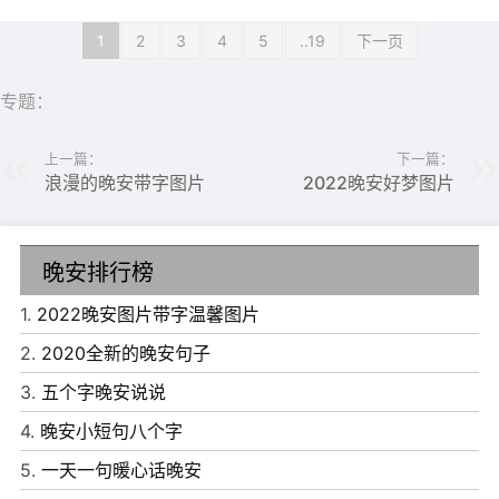
1
2
3
4
5
..19
下一页
专题：
上一篇：
下一篇：
浪漫的晚安带字图片
2022晚安好梦图片
晚安排行榜
1、走过的路才知道有短有长;经过的事，早知道有喜有悲;品
1.
2022晚安图片带字温馨图片
过的味，才知道有涩有凉。什么都可以舍弃，但不能舍弃快
2.
2020全新的晚安句子
乐;什么都可以输掉，但不可以输掉微笑。再多的纠结和感
3.
五个字晚安说说
伤，一笑置之，一切随缘;再多的挫折和沧桑，效忠变淡，
4.
晚安小短句八个字
淡久弥香。晚安!
5.
一天一句暖心话晚安