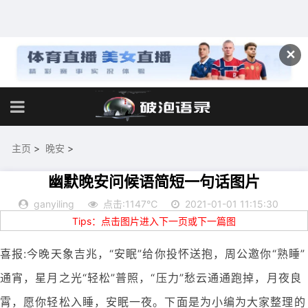
✕
主页
>
晚安
>
幽默晚安问候语简短一句话图片
ganyiling
点击:1147℃
2021-01-01 11:15:30
Tips：点击图片进入下一页或下一篇图
喜报:今晚天象吉兆，“安眠”给你投怀送抱，周公邀你“熟睡”
通宵，星月之光“轻松”普照，“压力”愁云通通跑掉，月夜良
霄，愿你轻松入睡，安眠一夜。下面是为小编为大家整理的