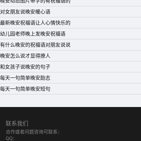
晚安动态图片带字的有祝福语的
对女朋友说晚安暖心语
最新晚安祝福语让人心情快乐的
幼儿园老师晚上发晚安祝福语
有什么晚安的祝福语对朋友说说
晚安怎么说才显得撩人
和女孩子说晚安的句子
11、送一顶美梦睡帽，这个夜晚美好相伴，唱一首催眠神
每天一句简单晚安励志
曲，不再有失眠的烦恼，发一条助眠信息，让你做一个快乐
每天一句简单晚安短句
“睡美人”!晚安好梦，祝你安睡到天亮!
12、睡去昨日的疲困，忘怀昨日的懊恼，展开今日的双眼，
翻开今日的美妙。早上好，愿我的问候如清冷的早晨般滋养
联系我们
你!
合作或者问题咨询可联系：
13、给你的身子洗洗澡，洗去一身的劳累;给你的肠子洗洗
QQ：