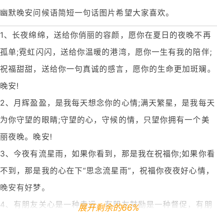
幽默晚安问候语简短一句话图片希望大家喜欢。
1、长夜绵绵，送给你俏丽的容颜，愿你在夏日的夜晚不再
孤单;霓虹闪闪，送给你温暖的港湾，愿你一生有我的陪伴;
祝福甜甜，送给你一句真诚的感言，愿你的生命更加斑斓。
晚安!
2、月辉盈盈，是我每天想念你的心情;满天繁星，是我每天
为你守望的眼睛;守望的心，守候的情，只望你拥有一个美
丽夜晚。晚安!
3、今夜有流星雨，如果你看到，那是我在祝福你;如果你看
不到，那是我的心在下“思念流星雨”，祝福你夜夜好心情，
晚安有好梦。
4、有朋友关心是一种幸运，有朋友鼓励是一种督促，有朋
展开剩余的66%