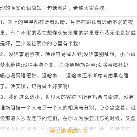
理的晚安心语简短一句话图片，希望大家喜欢。
1、天上的星星都在眨着眼睛，月亮在跳跃着思绪不眠的夜
里，有个不眠的我在想你晚安亲爱的梦里要有我无论是好或
是坏，至少能证明你的心里有个我!
2、没啥事别熬夜，晚睡容易催人老;没啥事别乱想，小心噩
梦来缠绕;没啥事泡个脚，血液通畅筋骨牢;没啥事喝杯奶，
暖心暖胃睡眠好。没啥事……没啥事还不考虑考虑早点睡
了。晚安喽，记得做个好梦啊!
3、我们这么渺小，世界大的容得下所有巧合与奇迹，没有
谁能阻挡一个人与另一个人的相遇与分别，心心念念着，就
像那滚入沙发底下的纽扣，在你以为快要淡忘的时候，又忽
然落入你的眼睛，你把它叫做幸福，或者巧合，或者不可思
展开剩余的74%