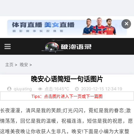
✕
主页
>
晚安
>
晚安心语简短一句话图片
qiuyating
点击:1645℃
2020-12-15 12:34:19
Tips：点击图片进入下一页或下一篇图
长夜漫漫，清风是我的笑颜;灯光闪闪，霓虹是我的眷恋;激
情荡荡，回忆是我的温暖，祝福连连，短信是我的祝愿，愿
这唯美夜晚让你收获人生非凡，晚安!下面是小编为大家整