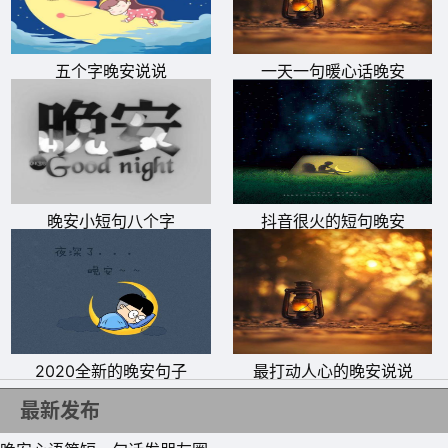
五个字晚安说说
一天一句暖心话晚安
6、闭上眼睛，把一天的好心情酝酿成一坛美酒，待日后细
细品味;把一天的坏遭遇统统抛给黑夜，期待明天有个最精
彩的自己!晚安，愿你今夜好梦。
7、亲爱的不要让我等他久我先去月亮婆婆那等你啊你快点
晚安小短句八个字
抖音很火的短句晚安
进如梦乡来找我我爱你嘿嘿
8、晴朗的天，你的脸，有我怎样怎样的幻想和拥抱，表情
那么微妙，快乐多了一秒，不知不觉想要亲吻你的冲动就这
样来到，亲爱的，么么，晚安。
2020全新的晚安句子
最打动人心的晚安说说
9、在繁忙的工作中请您接受我最真挚的诚意和祝福;愿我的
最新发布
祝福消除一天工作带来的疲劳;愿幸福和快乐伴随着您生活