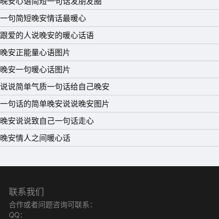
晚安心语简短一句话发朋友圈
的每一天。
一句简短晚安情话最暖心
10、据说…每个宿舍都有一个磨牙的，一个说梦话的，一个
跟爱的人说晚安的暖心话语
打呼噜的，一个睡很晚纵观全场的…你是哪个?晚安各位，
晚安正能量心语图片
怀念属于我们的青春!
晚安一句暖心话图片
说说简单气质一句话给自己晚安
一句话的简单晚安说说晚安图片
晚安说说致自己一句话走心
晚安情人之间暖心话
联系我们
合作或者问题咨询可联系：
QQ：