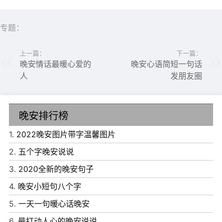
议。
4、乖乖，你看那月牙已上树梢，你听那蝉虫也已熄声，天
专题：
不早了，早点歇息，掖好被子不准乱踢，做个好梦，愿你明
上一篇：
下一篇：
天一睁眼就有蜜糖般的心情，晚安baby。
晚安情话最暖心爱的
晚安心语简短一句话
5、捕几只萤火虫的光，铺一张舒适的床，采几许晚霞的
人
发朋友圈
美，编织你温暖的梦，挂漫天闪亮的星辉，留一句晚安陪你
入睡，亲爱的，晚安。
晚安排行榜
1.
2022晚安图片带字温馨图片
2.
五个字晚安说说
3.
2020全新的晚安句子
4.
晚安小短句八个字
5.
一天一句暖心话晚安
6.
最打动人心的晚安说说