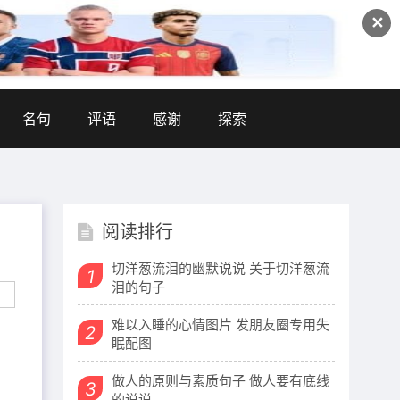
✕
名句
评语
感谢
探索
阅读排行
切洋葱流泪的幽默说说 关于切洋葱流
1
泪的句子
难以入睡的心情图片 发朋友圈专用失
2
眠配图
做人的原则与素质句子 做人要有底线
3
的说说