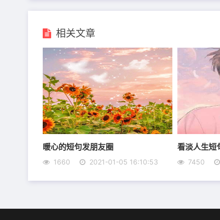
相关文章
7、爱自己，爱他人，爱生命里一切需要爱的事
8、我以为我看惯了阳光，直到与你人海相望，
暖心的短句发朋友圈
看淡人生短
9、你离我远吗?一点也不，藏在我的心里呢。
1660
2021-01-05 16:10:53
7450
10、每个人注定有这辈子解不开的问题，这就
11、不是因为风景美，而是因为陪你看风景的那
12、不要活在别人的嘴里，不要活在别人的眼