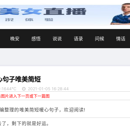
晚安
感悟
说说
语录
问候
情话
心句子唯美简短
:1644℃
2021-01-05 16:28:44
点击图片进入下一页或下一篇图
编整理的唯美简短暖心句子，欢迎阅读!
去了，剩下的就是好运。