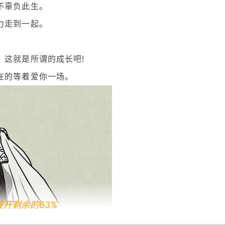
不辜负此生。
力走到一起。
，这就是所谓的成长吧!
在的等着爱你一场。
展开剩余的63%