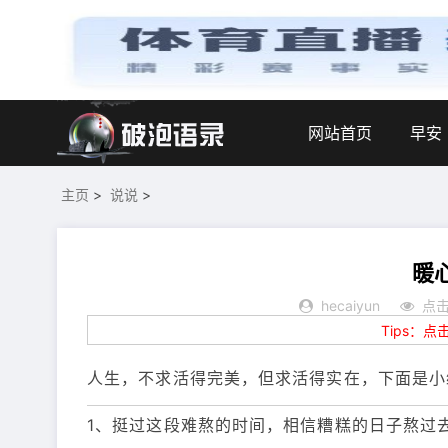
网站首页
早安
主页
>
说说
>
暖
hecaiyun
点击
Tips：
人生，不求活得完美，但求活得实在，下面是小
1、挺过这段难熬的时间，相信糟糕的日子熬过