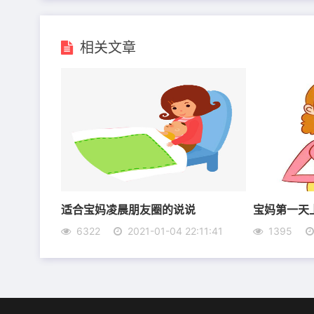
相关文章
适合宝妈凌晨朋友圈的说说
宝妈第一天
6、今天21岁，没有经验，但会努力表现得好一
6322
2021-01-04 22:11:41
1395
7、要洒脱，要酷，要不负野心，祝愿健康，暴
8、母难日!祝福您身体健康!平安幸福!也祝自己
9、生活不能游戏人生，否则就会一事无成;生