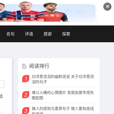
✕
名句
评语
感谢
探索
阅读排行
切洋葱流泪的幽默说说 关于切洋葱流
1
泪的句子
难以入睡的心情图片 发朋友圈专用失
2
适
眠配图
做人的原则与素质句子 做人要有底线
3
的说说