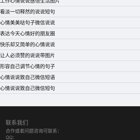
工作心情说说感悟生活图片
13、再见十月，十一月你好。当泪挂在脸上的时候，才会感
看淡一切释然的说说短句
到冰冷。当伤留在心头的时候，才会感到疼痛。所有的经历
心情美美哒句子微信说说
都都只是一个过程，生命中，遇到的每个人都是命中注定
表达今天心情好的朋友圈
的。因此，别为不值得的事伤悲，别为不值得的人流泪。
快乐却又简单的心情说说
14、十一月，你好。人生乐事能有几何?亲人安在，挚友一
让人必须赞的说说带图片
二，烹一壶清酒，用炉火煨成滚烫，再面对面闲话三四。
形容自己调节心情的句子
15、十一月，你好。枫花乘着游云落在峰顶，将满山的苍
心情说说致自己微信短语
翠，染成一片连绵的橙红。你要好好的，继续接下来的日
心情说说致自己微信短句
子。
联系我们
合作或者问题咨询可联系：
QQ：