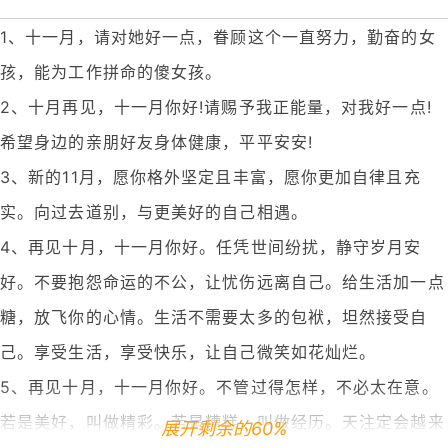
1、十一月，请对她好一点，眷顾这个一直努力，勤奋的女
孩，能为工作拼命的傻女孩。
2、十月再见，十一月你好!请赐予我正能量，对我好一点!
希望身边的亲朋好友身体健康，平平安安!
3、新的11月，愿你格外坚定且丰富，愿你更加自律且充
实。向过去道别，与更美好的自己相遇。
4、再见十月，十一月你好。任凭世间纷扰，静守岁月安
好。不要抱怨命运的不公，让忧伤远离自己。给生活加一点
糖，放飞你的心情。生活不需要太多的包袱，坦然接受自
己。享受生活，享受快乐，让自己微笑如花灿烂。
5、再见十月，十一月你好。不管过得怎样，不必太在意。
若是美好，叫做精彩。若是糟糕，叫做经历。天注定会越来
展开剩余的60%