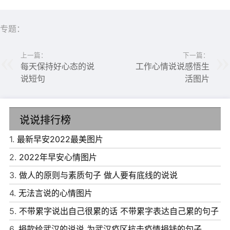
越冷，心一定要越暖越热。
专题：
上一篇：
下一篇：
每天保持好心态的说
工作心情说说感悟生
说短句
活图片
说说排行榜
1.
最新早安2022最美图片
2.
2022年早安心情图片
3.
做人的原则与素质句子 做人要有底线的说说
4.
无法言说的心情图片
5.
不带累字说出自己很累的话 不带累字表达自己累的句子
6.
捐款给武汉的说说 为武汉疫区抗击疫情捐钱的句子