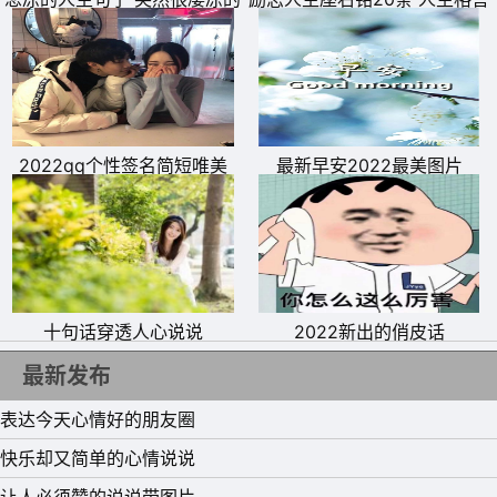
精彩，在短暂中寻求永恒。
说说
励志短句欣赏
2022qq个性签名简短唯美
最新早安2022最美图片
十句话穿透人心说说
2022新出的俏皮话
最新发布
表达今天心情好的朋友圈
快乐却又简单的心情说说
让人必须赞的说说带图片