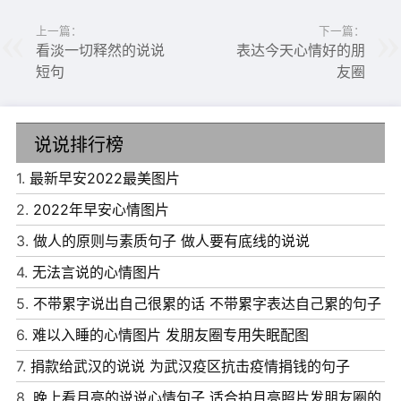
上一篇：
下一篇：
看淡一切释然的说说
表达今天心情好的朋
短句
友圈
6、人生天地间，忽如远行客。
7、青丝蘸白雪，来路生云烟。
说说排行榜
8、你没有如期归来，而这正是离别的意义。
1.
最新早安2022最美图片
9、山外青山楼外楼 , 江山不及你温柔 。
2.
2022年早安心情图片
10、最美的不是下雨天，是曾经和你躲过的屋檐。
3.
做人的原则与素质句子 做人要有底线的说说
4.
无法言说的心情图片
5.
不带累字说出自己很累的话 不带累字表达自己累的句子
6.
难以入睡的心情图片 发朋友圈专用失眠配图
7.
捐款给武汉的说说 为武汉疫区抗击疫情捐钱的句子
8.
晚上看月亮的说说心情句子 适合拍月亮照片发朋友圈的