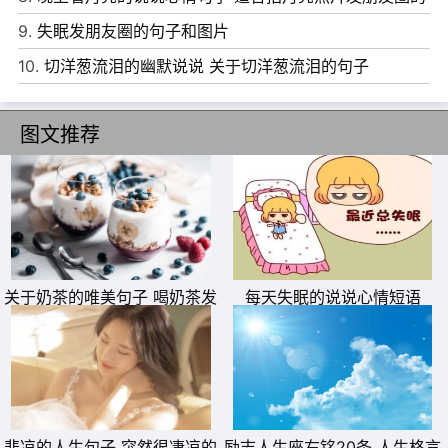
文案
9.
失眠发朋友圈的句子和图片
10.
切洋葱流泪的幽默说说 关于切洋葱流泪的句子
图文推荐
11、你应该是一场梦，我应该是一阵风。
12、愿你垂垂老矣，我可明我心。
关于奶茶的唯美句子 喝奶茶发
每天失眠的说说心情短语
13、今夜我不关心人类，我只想你。
朋友圈的说说
14、一个人只拥有此生此世是不够的，他还应该拥有诗意的
世界。
15、我们要做的，和岁月较量，和时间奔跑，在卑微中活出
悲凉的人生句子 突然很凄凉的
励志人生座右铭20条 人生格言