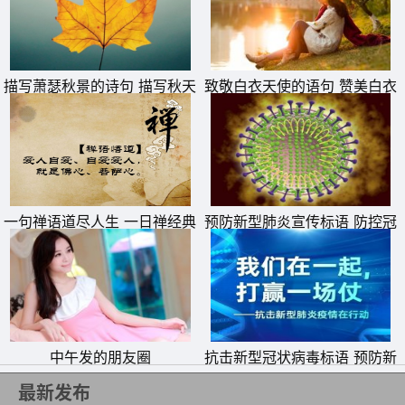
描写萧瑟秋景的诗句 描写秋天
致敬白衣天使的语句 赞美白衣
萧瑟秋季的诗句
天使一句话
一句禅语道尽人生 一日禅经典
预防新型肺炎宣传标语 防控冠
句子
状病毒疫情横幅警示标语
中午发的朋友圈
抗击新型冠状病毒标语 预防新
型肺炎从我做起横幅宣传语
最新发布