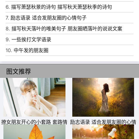
6.
描写萧瑟秋景的诗句 描写秋天萧瑟秋季的诗句
7.
励志语录 适合发朋友圈的心情句子
11、答案很长，我准备用一生来回答，你准备听了吗。
8.
描写秋天落叶的唯美句子 朋友圈晒落叶的说说文案
12、有了你，我什么都不缺，心再狂再野，也懂得拒绝。
9.
一些挨打文学语录
13、我们是在这里相见，那么也在这里离开。
10.
中午发的朋友圈
14、今天阴，那又怎样，我可以做你的小太阳啊。
15、近朱者赤，近你者甜。万事俱备，只差你而已。
图文推荐
撩女朋友开心的小套路 套路情
励志语录 适合发朋友圈的心情
话大全一问一答
句子