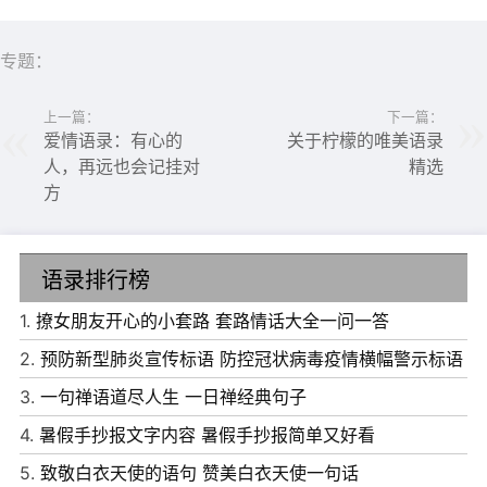
6、在你在一起的日子里，我的天空，星星都亮了。
专题：
7、你就像我的百度一样，知道我想知道的所有的事。
上一篇：
下一篇：
8、我爱你，不是说说而已。
爱情语录：有心的
关于柠檬的唯美语录
9、轻轻荡漾着的湖水，埋藏着我对你的思念。
人，再远也会记挂对
精选
方
10、我的世界因为你闪亮，我的生活因你而疯狂。
语录排行榜
1.
撩女朋友开心的小套路 套路情话大全一问一答
2.
预防新型肺炎宣传标语 防控冠状病毒疫情横幅警示标语
3.
一句禅语道尽人生 一日禅经典句子
4.
暑假手抄报文字内容 暑假手抄报简单又好看
5.
致敬白衣天使的语句 赞美白衣天使一句话