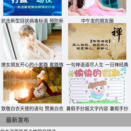
抗击新型冠状病毒标语 预防新
中午发的朋友圈
型肺炎从我做起横幅宣传语
撩女朋友开心的小套路 套路情
一句禅语道尽人生 一日禅经典
话大全一问一答
句子
致敬白衣天使的语句 赞美白衣
暑假手抄报文字内容 暑假手抄
天使一句话
报简单又好看
最新发布