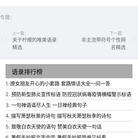
专题：
6、最美好的事，是人潮拥挤，你自然而然牵紧我的手。
7、我们一生所寻求的，不外乎就是有人疼，有人懂。
上一篇：
下一篇：
关于柠檬的唯美语录
非主流带符号个性网
8、你要时时刻刻记住你的身份啦，你是我的小蠢猪。
精选
名精选
9、我们彼此相爱着就是幸福。如此简单，如此难。
10、都说你眼中开倾世桃花，却如何一夕桃花雨下。
语录排行榜
1.
撩女朋友开心的小套路 套路情话大全一问一答
2.
预防新型肺炎宣传标语 防控冠状病毒疫情横幅警示标语
3.
一句禅语道尽人生 一日禅经典句子
4.
描写萧瑟秋景的诗句 描写秋天萧瑟秋季的诗句
5.
致敬白衣天使的语句 赞美白衣天使一句话
6.
暑假手抄报文字内容 暑假手抄报简单又好看