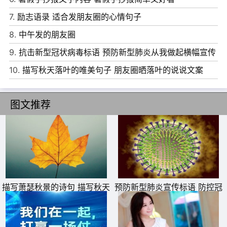
11、笨人寻找远处的幸福，聪明人在脚下播种幸福。
7.
励志语录 适合发朋友圈的心情句子
12、深知我者才久居我心，深知你者才能伤你无形。
8.
中午发的朋友圈
13、你是我的小呀小苹果，喜欢你一定没错。
9.
抗击新型冠状病毒标语 预防新型肺炎从我做起横幅宣传
14、只是短暂的对白，却是刻骨的温柔。
语
10.
描写秋天落叶的唯美句子 朋友圈晒落叶的说说文案
15、我是一个不折不扣的大笨蛋，除了喜欢你，什么都做不
好。
图文推荐
描写萧瑟秋景的诗句 描写秋天
预防新型肺炎宣传标语 防控冠
萧瑟秋季的诗句
状病毒疫情横幅警示标语