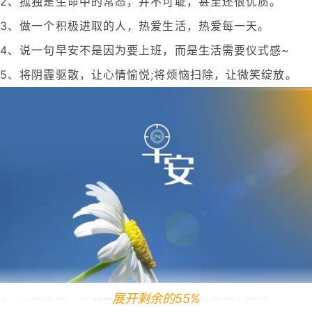
2、孤独是生命中的常态，并不可耻，甚至还很优质。
3、做一个积极进取的人，热爱生活，热爱每一天。
4、说一句早安不是因为要上班，而是生活需要仪式感~
5、将阴霾驱散，让心情愉悦;将烦恼扫除，让微笑绽放。
展开剩余的55%
6、以后的每一天都要昂首挺胸，不再为任何人哭泣。