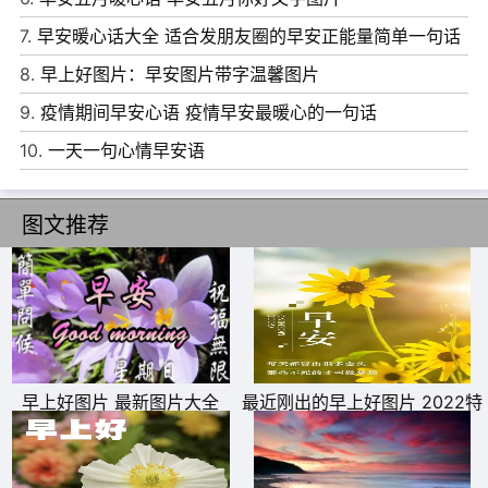
7.
早安暖心话大全 适合发朋友圈的早安正能量简单一句话
8.
早上好图片：早安图片带字温馨图片
11、一束阳光照射进来，温暖的春风吹拂着我们的脸庞。
9.
疫情期间早安心语 疫情早安最暖心的一句话
12、新的一年将快乐装进行囊，带着幸福和欢笑，踏上旅
10.
一天一句心情早安语
途，平安与健康相伴左右。
13、给生活一颗糖你会甜蜜;给人生一个微笑，你会幸福。
图文推荐
14、不要什么事情都去拖延，你的人生会遇到很多困难，但
是你要相信。
15、你喜欢的人，也恰巧喜欢你，这大概是世界上最美好的
事情。
早上好图片 最新图片大全
最近刚出的早上好图片 2022特
别漂亮的早上好图片