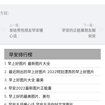
7、新的一天带来了快乐，新的一周加油!
专题：
8、我是蓝色星球，你是黄赤交角，一年四季，春夏秋冬，
冷暖由你
上一篇：
下一篇：
9、珍惜身边关心你的人，不要等到失去了才后悔。
发给男性朋友早安暖
早安的正能量朋友圈
心话
说说
10、生活的精彩在于它没有安排好时间，不会重蹈覆辙地去
完成任务。
早安排行榜
1.
早上好图片 最新图片大全
2.
最近刚出的早上好图片 2022特别漂亮的早上好图片
3.
早上好图片大全 最美
4.
早安2022最新图片正能量
5.
早上好的最美图片、美句
6.
早安五月暖心话 早安五月你好文字图片