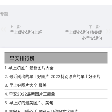
专题：
上一篇：
下一篇：
早上暖心短句上班
早上暖心短句 精美暖
心早安短句
早安排行榜
1.
早上好图片 最新图片大全
6、爱，或者被爱，都不如相爱。
2.
最近刚出的早上好图片 2022特别漂亮的早上好图片
7、你站在镜子前，复制出柔美的你。我站在你身后，镜中
3.
早上好图片大全 最美
粘贴着我的绵绵情意。我的心如玻璃，对你透明，触手可
4.
早安2022最新图片正能量
及。即使碎了一地，每一片写的都是：我爱你!
5.
早上好的最美图片、美句
8、没有风浪，就显示不出帆的威力;没有曲折，就无法品位
6.
早安五月暖心话 早安五月你好文字图片