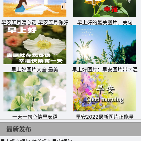
早安五月暖心话 早安五月你好
早上好的最美图片、美句
文字图片
11、长城的北角边下了一场雨，庄严的历史也有浪漫的痕
迹，没有别人语言里的幸福约会地，因为觉得坦然的天地是
更长久的秘密，亲爱的，我爱你。
早上好图片大全 最美
早上好图片：早安图片带字温
馨图片
12、想你成歌，飞扬;想你成河，流淌;想你成云;飘荡;想你
成吻，舒畅。想你不是一个定格，想你永恒。
13、存过你的照片，你喜欢的歌我也有去听，你看过的电影
我也偷偷看过，你感兴趣的东西我也尝试感兴趣，而你一概
一天一句心情早安语
早安2022最新图片正能量
都不知道，其实我远比表面更喜欢你。
最新发布
14、一想到你呀，心就扑通扑通心动到不行呢。