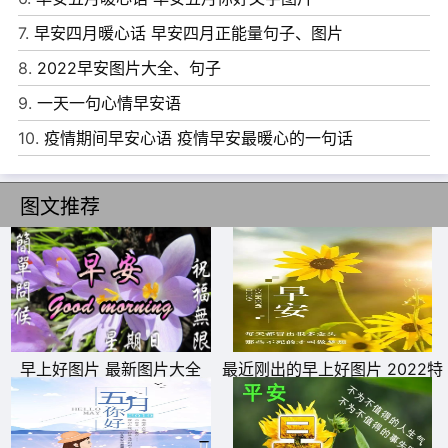
人生的乐趣;愿你在风浪中奋勇挺进，在崎岖的小路上努力
7.
早安四月暖心话 早安四月正能量句子、图片
攀登。
8.
2022早安图片大全、句子
9、在某一时间，想念一段时光的掌纹;躲在某一地点，想念
9.
一天一句心情早安语
一个让我牵挂的人。
10.
疫情期间早安心语 疫情早安最暖心的一句话
10、你是一首小诗，眼睛是浪漫的星光，每一次闪烁都是经
典，你是一首小诗，微笑是温暖的情节，每一次绽放都有芳
图文推荐
香，你是一首小诗，每一次默念，都迷醉我心。
早上好图片 最新图片大全
最近刚出的早上好图片 2022特
别漂亮的早上好图片