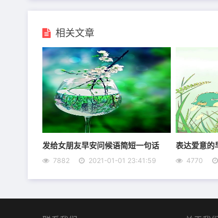
相关文章
6、我夏天许了一个愿：夏天我自己过就好了，
7、曾经爱你，是真的;现在依然爱你，也是真
然爱你!
8、一阵秋风，足以使人怀念。一片落叶，足以
发给女朋友早安问候语简短一句话
表达爱意的
恋。你是最爱，我爱你一万年。
7882
2021-01-01 23:41:59
4770
9、也许再多的语言都是华丽的谎言，我却是想
言，但，此生，我愿在你身旁。
10、老婆，我爱你。与你在一起的时光总是幸