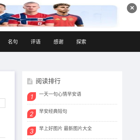
✕
名句
评语
感谢
探索
阅读排行
一天一句心情早安语
1
早安经典短句
2
早上好图片 最新图片大全
3