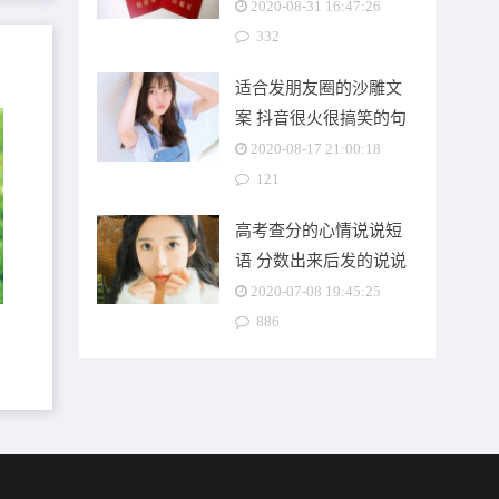
2020-08-31 16:47:26
332
适合发朋友圈的沙雕文
案 抖音很火很搞笑的句
子
2020-08-17 21:00:18
121
高考查分的心情说说短
依
语 分数出来后发的说说
文案
2020-07-08 19:45:25
爱
886
诺
的