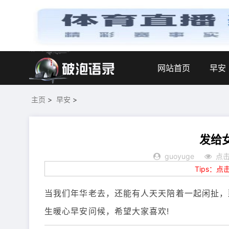
网站首页
早安
主页
>
早安
>
发给
guoyuge
点击
Tips：
当我们年华老去，还能有人天天陪着一起闲扯，
生暖心早安问候，希望大家喜欢!