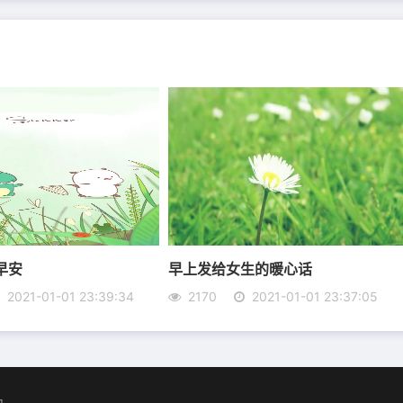
冬天你一定要来啊，然后你就来了。
的。曾经痛苦，是真的;现在依然痛苦，也是真的。回来吧，我
使人思念。一张旧照，足以使人留恋。一声承诺，足以使人
早安
早上发给女生的暖心话
2021-01-01 23:39:34
2170
2021-01-01 23:37:05
写下三个字在你的手心：我爱你。没有再多勇气对你说多少
福无比，我贪婪的享受着这种幸福。虔诚地感恩着这种恩宠般