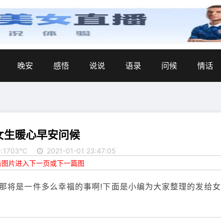
晚安
感悟
说说
语录
问候
情话
女生暖心早安问候
:1703℃
2021-01-01 23:47:05
点击图片进入下一页或下一篇图
那将是一件多么幸福的事啊!下面是小编为大家整理的发给女