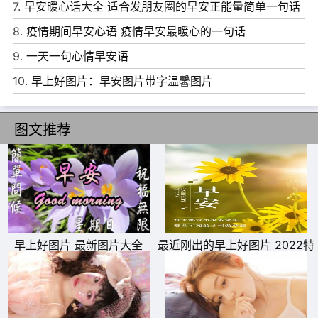
7.
早安暖心话大全 适合发朋友圈的早安正能量简单一句话
8.
疫情期间早安心语 疫情早安最暖心的一句话
9.
一天一句心情早安语
10.
早上好图片：早安图片带字温馨图片
11、没有奇迹，只有你努力的轨迹。
图文推荐
12、人和人相处，靠的是一点诚意。
13、同是风华正茂，怎甘他人之下。
14、不要嘲笑别人的疤，那只是你没有经历过的伤。
15、每天开心笑，累了就睡觉，醒了就微笑，生活就是如
早上好图片 最新图片大全
最近刚出的早上好图片 2022特
此。
别漂亮的早上好图片