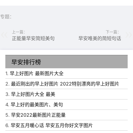
专题：
上一篇：
下一篇：
正能量早安简短美句
早安唯美的简短句话
6、只为成功找方法，不为失败找借口。
7、只要你肯奋斗，没有什么是绝对不可能的。
早安排行榜
8、对未来的真正慷慨，是把一切都献给现在。
9、心灵纯洁的人，生活充满甜蜜和喜悦。
1.
早上好图片 最新图片大全
10、塑造自己过程很疼，但最终你能收获一个更好的自己。
2.
最近刚出的早上好图片 2022特别漂亮的早上好图片
3.
早上好图片大全 最美
4.
早上好的最美图片、美句
5.
早安2022最新图片正能量
6.
早安五月暖心话 早安五月你好文字图片