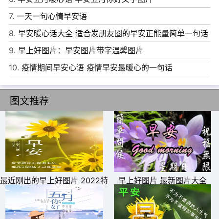
命运争吵，命运它是最公平的审判官。早安!
7.
一天一句心情早安语
9、有的人你看了一辈子，却忽略了一辈子;有的人你看了一
8.
早安暖心话大全 适合发朋友圈的早安正能量简单一句话
眼，却惦念了一生。早安!
9.
早上好图片：早安图片带字温馨图片
10、每一次错过，都是为了更好的相遇。就让往事随风，爱
10.
疫情期间早安心语 疫情早安最暖心的一句话
恨随意。早安!
图文推荐
最近刚出的早上好图片 2022特
早上好图片 最新图片大全
别漂亮的早上好图片