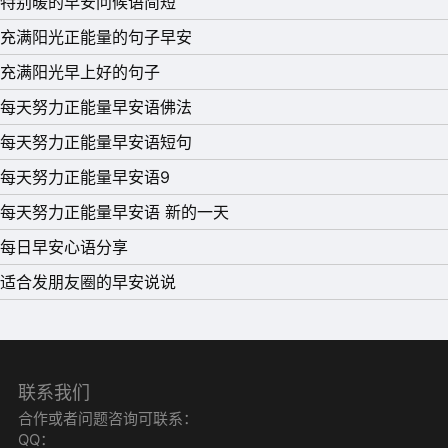
特别暖的早安问候语简短
充满阳光正能量的句子早安
充满阳光早上好的句子
11、虽然我们无法改变人生，但可以改变人生观。虽然我们
每天努力正能量早安语佛法
无法改变环境，但我们可以改变心境。早安!
每天努力正能量早安语短句
12、生活就是一只看不见的储蓄罐，你投入的每一份努力都
每天努力正能量早安语9
不会白费。早安!
每天努力正能量早安语 新的一天
13、当生活和生活干架时，选择天黑闭眼，然后，一觉起来
每日早安心语分享
继续生活，笑笑，没什么可以挡住自己，早安!
适合发朋友圈的早安说说
14、用乐观的心情做事，用善良的心肠待人。早安!周末愉
快!
15、不管现实有多么惨，你都要固执的相信，这只是黎明前
联系我们
暂时的黑暗而已。早安!
合作或者问题咨询可联系：
QQ：