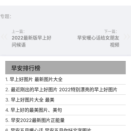
满希望。早安!
5、小时侯，幸福是一件东西，拥有就幸福;长大后，幸福是
专题：
一个目标，达到就幸福;成熟后，发现幸福原来是一种心
上一篇：
下一篇：
态，领悟就幸福。早安。
2022最新版早上好
早安暖心话给女朋友
问候语
视频
早安排行榜
1.
早上好图片 最新图片大全
2.
最近刚出的早上好图片 2022特别漂亮的早上好图片
3.
早上好图片大全 最美
4.
早上好的最美图片、美句
5.
早安2022最新图片正能量
6.
早安五月暖心话 早安五月你好文字图片