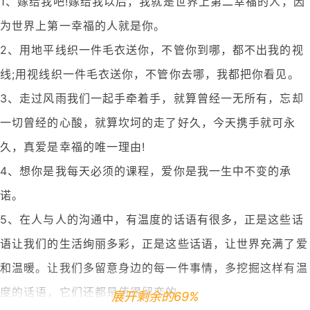
1、嫁给我吧!嫁给我以后，我就是世界上第二幸福的人，因
为世界上第一幸福的人就是你。
2、用地平线织一件毛衣送你，不管你到哪，都不出我的视
线;用视线织一件毛衣送你，不管你去哪，我都把你看见。
3、走过风雨我们一起手牵着手，就算曾经一无所有，忘却
一切曾经的心酸，就算坎坷的走了好久，今天携手就可永
久，真爱是幸福的唯一理由!
4、想你是我每天必须的课程，爱你是我一生中不变的承
诺。
5、在人与人的沟通中，有温度的话语有很多，正是这些话
语让我们的生活绚丽多彩，正是这些话语，让世界充满了爱
和温暖。让我们多留意身边的每一件事情，多挖掘这样有温
度的话语，它们还都是值得留恋的。
展开剩余的69%