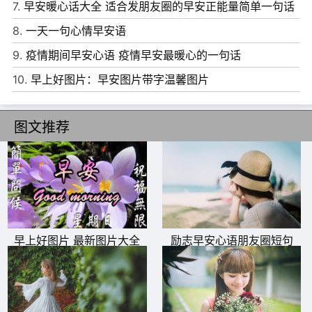
7.
早安暖心话大全 适合发朋友圈的早安正能量简单一句话
8、我想将对你的感情，化作暖暖的阳光，期待那洒落的光
8.
一天一句心情早安语
明能温暖你的心房。
9.
疫情期间早安心语 疫情早安最暖心的一句话
9、让我们慢慢成为适合对方的人，手牵手走过属于我们的
10.
早上好图片：早安图片带字温馨图片
春夏秋冬。
10、我们本是天堂的两棵树，相约来到尘世，你只在天堂耽
图文推荐
搁一天，我便已在人间苍老千年，只能用灵魂感觉你的春夏
秋冬。
早上好图片 最新图片大全
励志早安心语朋友圈短句