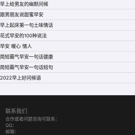
14、凌晨零一点，小雨下了一点，我把天空点了点，星星还
早上给男友的幽默问候
是有一点，空气里细密的相思点，是否连接了爱情的时间
跟男朋友说甜蜜早安
点，亲爱的，能否点一点，幸福的笑脸。
早上起床第一句土味情话
15、我还是想不懂为何时光要让我们遇见爱上了却不能在一
花式早安的100种说法
起的人。
早安 暖心 情人
简短霸气早安一句话健康
简短霸气早安一句话短句
2022早上好问候语
联系我们
合作或者问题咨询可联系：
QQ：
邮箱：