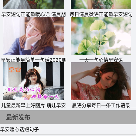
早安短句正能量暖心话 清晨朋
每日清晨微语正能量早安短句
友圈励志语录
11、幽怀情思送温馨，琴瑟箫笛绕梁音，情歌曲曲入画来，
素心傲雪古传今，冬寒尚未随冰去，早有佳音入君心。想
早安正能量简单一句话2020朋
一天一句心情早安语
你，就在每一首乐曲里，吟唱着我今生的福分。
友圈
12、最好的时光，就是你喜欢我，我也喜欢你，可我们都还
没表白。
13、生活简单就迷人，人心简单就幸福。随着年龄的增大，
儿童最新早上好图片 萌娃早安
晨语分享每日一条工作语录
渐渐的也变得深沉起来，一切皆由心生，一切皆随心动，一
带字图片
切皆附心往。眼不见心不烦。心存美好，则无可恼之事;心
最新发布
存善良，则无可恨之人;心若简单，世间纷扰皆成空。
早安暖心话短句子