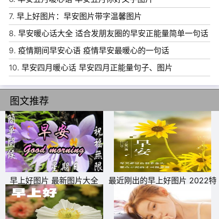
7、自己的人生只有一个主人，那就是我们自己，行走在自
7.
早上好图片：早安图片带字温馨图片
己铺设的人生轨迹上，一定是最开心最能取得成就的!早安!
8.
早安暖心话大全 适合发朋友圈的早安正能量简单一句话
8、要有足够的勇气去追随自己的内心，因为那里有你真正
9.
疫情期间早安心语 疫情早安最暖心的一句话
想要成为的样子!早安，勇往直前的你。
10.
早安四月暖心话 早安四月正能量句子、图片
9、早上醒来笑一笑，情绪快乐精神好;活络胫骨扭扭腰，生
活健康每一秒;事业芝麻节节高，好运连连天天妙!愿清晨好
图文推荐
情绪，早安!
10、一直优秀并且不懈努力的人知道这个世界比自己优秀的
人太多了，若不努力，就会被淘汰。永远在赶超前面的人，
永远在走上坡路。早安，愿你所有的努力都是上坡路!
早上好图片 最新图片大全
最近刚出的早上好图片 2022特
别漂亮的早上好图片