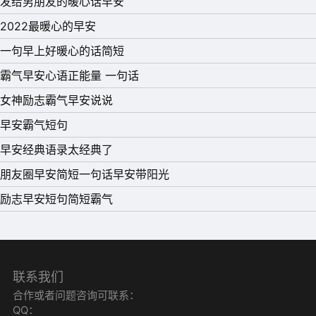
发给男朋友的暖心话早安
2022最暖心的早安
11、世上还有很多美好的事物等着你，别抱怨、更不要放
一句早上好暖心的话简短
弃，你要内心温柔，安静努力。早安!
霸气早安心语正能量 一句话
12、手机一开笑口常开;手机一响黄金万两;短信一到一生好
女神励志霸气早安说说
报;短信读到好事天天围你绕。早安!
早安霸气短句
13、成长是一段稚心的疼痛，不计后果的那段，叫做青春。
早安经典语录太经典了
成长中，我们总是要经历深刻而沉痛的磨练，才能一步一步
朋友圈早安简短一句话早安带阳光
长大，长成无人能伤害，坚不可摧的模样。早安!
励志早安短句简短霸气
14、亲爱的朋友们，祝你幸福安康，快乐一生!愿你，忘记
昨日的烦恼，迎接今日的来到!
15、过去事，过去心，无可记得;现在事，现在心，随缘即
可;未来事，未来心，何必劳心。早安!
联系我们
合作或者问题咨询可联系：
QQ：