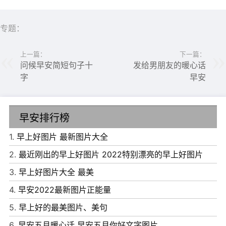
5、人在春天的温暖舒适中，都容易发困，都容易在漫长的
中国话中感到厌倦。天地间张扬的东风是你强劲的脚步，行
专题：
行踵踵而来、翻山涉水而来。宝贝，爱你让我无法阻挡!
上一篇：
下一篇：
问候早安简短句子十
发给男朋友的暖心话
字
早安
早安排行榜
1.
早上好图片 最新图片大全
2.
最近刚出的早上好图片 2022特别漂亮的早上好图片
3.
早上好图片大全 最美
4.
早安2022最新图片正能量
6、女人这一生，唯有美，不可妥协;唯有自己，不可辜负;
5.
早上好的最美图片、美句
因为全世界，你最珍贵早安。
6.
早安五月暖心话 早安五月你好文字图片