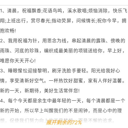
1、清晨，祝福飘香;花语鸟鸣，溪水歌唱;烦恼消除，快乐飞
翔;上班出行，赏尽春光;指动荧屏，问候情长;祝你今早，拥
抱欢畅!
2、我用祝福为针，用思念为线，串起清晨的露珠、傍晚的
雨珠、河底的珍珠，编织成最美丽的项链送给你，早上好，
唯愿你天天开心!
3、睡眼惺忪迎接黎明，刷牙洗脸手要轻。阳光给我好心
情，享受清新好空气。一杯热饮好甜蜜，家有人伴好温馨。
新的一天，新期待，美好生活常伴您!
4、每个今天都是余生中最年轻的一天，每个清晨都是一个
新的开始，所以早上叫醒我们的不是闹钟，而是心中的理
想，促使我们努力向上的不是梦想，而是不懈的追求。
展开剩余的72%