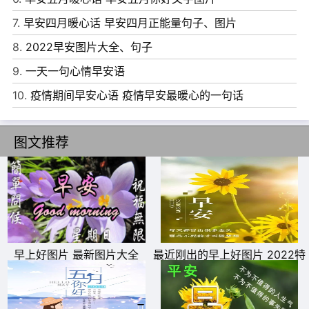
算计一辈子。人活一世，睡能睡得舒坦，笑能笑得灿烂。就
7.
早安四月暖心话 早安四月正能量句子、图片
是赢了一辈子。
8.
2022早安图片大全、句子
7、我们如此努力，不是为了能改变世界，而是为了不让世
9.
一天一句心情早安语
界改变我们。早安!
10.
疫情期间早安心语 疫情早安最暖心的一句话
8、周而复始祝福到，末了终将有善报。早上出门逢喜事，
安顺之家运气好。心想事成全如意，语挚情长齐欢笑。
图文推荐
9、乞丐不一定妒忌百万富翁，但肯定妒忌收入更高的乞
丐。这个故事告诉我们：没有更高的眼界，你永远停留在现
在的高度!
10、每天多一点点的努力，不为别的，只为了日后能够多一
些选择，选择自己喜欢的生活。早安!
早上好图片 最新图片大全
最近刚出的早上好图片 2022特
别漂亮的早上好图片