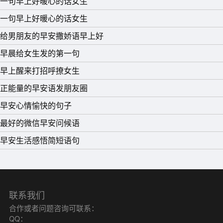
一句早上好暖心的话女生
一句早上好暖心的话女生
11、阳光下灿烂，风雨中奔跑，做自己的梦，走自己的路，
给男朋友的早安撒娇语早上好
活在当下!人生无法做到完美，我们就尽力好了，剩下的交
早晨给女生发的第一句
给命运。早安!
早上醒来打招呼撩女生
12、你是我永远的春天，是我美丽的风景，一生与你不离不
正能量的早安语发朋友圈
弃，每天准时给你一句早安。
早安心情愉快的句子
13、春风如梦风过无痕，只为心的思念，遥寄一份浓浓的祝
最好的微信早安问候语
福。亲爱的，给我一个轻轻的早安吻。
早安生活感悟简短语句
14、早上空气好，一生很美好，幸福长相伴，爱情不拐弯;
愿开心相伴，早安吉祥。
15、只有心境简单了，才能有心思经营生活;只有生活简单
联系我们
合作或者问题咨询可联系：
了，才能有时间享受人生!早安，亲爱的。
QQ：