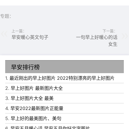
专题：
上一篇：
下一篇：
早安暖心英文句子
一句早上好暖心的话
女生
早安排行榜
1.
最近刚出的早上好图片 2022特别漂亮的早上好图片
6、握一束清晨光，轻轻放在你的脸庞，带给你一天的清
2.
早上好图片 最新图片大全
凉，愿你从睡梦中醒来，看到满眼的期望，心中充满宁静与
3.
早上好图片大全 最美
安详，那是我送你的完美愿望，早安!
4.
早安2022最新图片正能量
7、吵过，闹过，疯狂过，却从来没有后悔过，我们越来越
5.
早上好的最美图片、美句
笃定地相信，天长地久也不久。早安!
6.
早安五月暖心话 早安五月你好文字图片