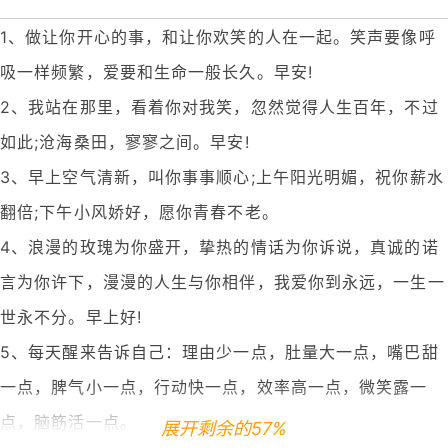
1、做让你开心的事，和让你欢笑的人在一起。笑声要像呼
吸一样频繁，爱要和生命一般长久。早安!
2、我站在那里，看着你对我笑，忽然觉得人生百年，不过
如此;沧海桑田，寥寥之间。早安!
3、早上空气清新，叫你事事顺心;上午阳光明媚，祝你薪水
翻倍;下午小风娇好，愿你青春不老。
4、浪漫的玫瑰为你盛开，挚热的情话为你诉说，真诚的诺
言为你许下，漫漫的人生与你相伴，我爱你到永远，一生一
世永不分。早上好!
5、每天醒来告诉自己：理由少一点，肚量大一点，嘴巴甜
一点，脾气小一点，行动快一点，效率高一点，微笑露一
点，脑筋活一点。
展开剩余的57%