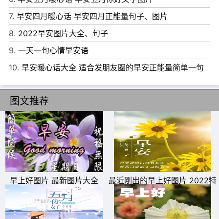
8、耿耿于怀着过去和忐忑不安着未来的人，也常常挥霍无
7.
早安四月暖心话 早安四月正能量句子、图片
度着现在。早上好!
8.
2022早安图片大全、句子
9、是闪动的群星为天空织下美丽，是汹涌的浪花为大海増
9.
一天一句心情早安语
添气势，是你的走入让我感到幸福，把最美的祝福留给你，
10.
早安暖心话大全 适合发朋友圈的早安正能量简单一句
老婆，早安!
话
图文推荐
10、太阳出，公鸡叫，愉快心情就要到。黑夜走，白昼来，
开心一天就要来。钟儿响，铃儿闹，快快起床去报到。祝早
安快乐每一天!
早上好图片 最新图片大全
最近刚出的早上好图片 2022特
别漂亮的早上好图片