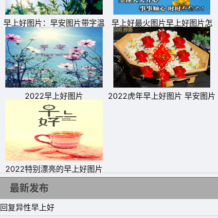
早上好图片：早安图片带字温
早上好最火图片早上好图片怎
馨图片
样发给朋友圈
6、就算学习和生活再艰难，也要一边痛着，一边笑着，给
生活一张漂亮的脸。早安!
2022早上好图片
2022虎年早上好图片 早安图片
7、去找一个像太阳一样的人，帮你晒晒所有不值一提的迷
正能量
茫。早安!
8、新的一天，迈开脚步，轻装上阵!愿吃过的苦都结成果
实，愿受过的累都变成回馈!送给自己一个微笑，感谢一路
2022特别漂亮的早上好图片
向阳的自己。早安!
最新发布
9、做一个内心明朗的人，脚步坚定的迈向远方，努力的生
回复异性早上好
活，好好的爱，相信岁月能够给你的那些美好，正在来的路