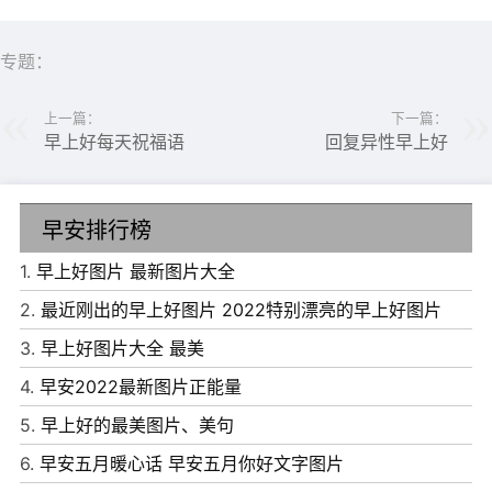
专题：
上一篇：
下一篇：
早上好每天祝福语
回复异性早上好
早安排行榜
1.
早上好图片 最新图片大全
2.
最近刚出的早上好图片 2022特别漂亮的早上好图片
3.
早上好图片大全 最美
1、每一天都要把自己打扮得美美的，过得好好的，因为每
4.
早安2022最新图片正能量
一天都是限量版，不可复制。早安!
5.
早上好的最美图片、美句
2、无论世界是否待你温柔，请保持住你的善良，好运会与
6.
早安五月暖心话 早安五月你好文字图片
你不期而遇。早安!