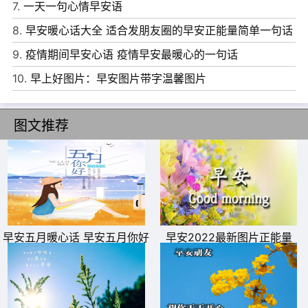
7.
一天一句心情早安语
3、每天醒来，看见你和阳光都在，这就是我想要的未来。
8.
早安暖心话大全 适合发朋友圈的早安正能量简单一句话
早安!
9.
疫情期间早安心语 疫情早安最暖心的一句话
4、最美好的不是未来，是今天。阳光这么好，何必自寻烦
10.
早上好图片：早安图片带字温馨图片
恼。早安!
5、最珍贵的，不是现在你有多好，而是努力让每一天的你
图文推荐
都更好。早安!
早安五月暖心话 早安五月你好
早安2022最新图片正能量
文字图片