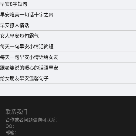
早安8字短句
上。早安!
早安唯美一句话十字之内
10、春有百花秋有月，夏有凉风冬有雪，而我只想早晚都有
早安撩人情话
你。早安!
女人早安短句霸气
每天一句早安小情话简短
每天一句早安小情话给女友
跟老婆说的暖心的话语早安
给女朋友早安温馨句子
联系我们
合作或者问题咨询可联系：
QQ：
邮箱：