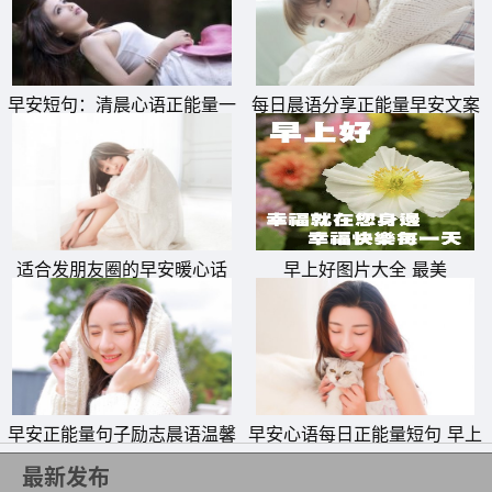
着。
21、终有一天，你会成为他人记忆的一部分。尽你所能，成
为一段好回忆。
早安短句：清晨心语正能量一
每日晨语分享正能量早安文案
22、孩子气，没什么不好，人总有一天会长大，何必成熟
句话
的太早，失去太早。
23、我莫名奇妙的笑了，只正因想到了你。
24、梦想是人们与生俱来的重要宝物之一，它等待你的珍
适合发朋友圈的早安暖心话
早上好图片大全 最美
视和实践。
25、世上最重要的事，不在于我们在何处，而在于我们朝
着什么方向走。
26、请对梦想充满信心，总有一天属于你的彩虹会在天空
早安正能量句子励志晨语温馨
早安心语每日正能量短句 早上
微笑。
句子
发朋友圈的好句子
最新发布