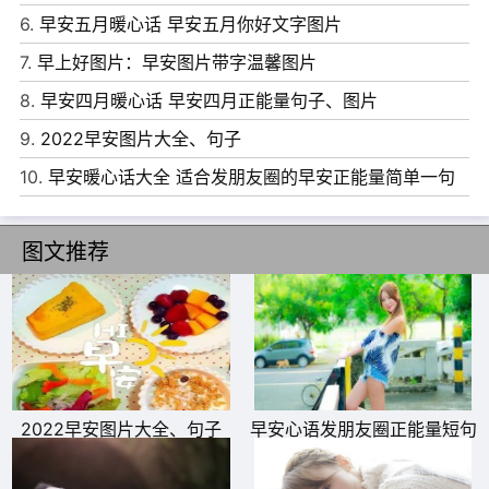
13、人生，总会有不期而遇的温暖，和生生不息的希望。
6.
早安五月暖心话 早安五月你好文字图片
14、想起了曾经说过的一句诺言，如今却明白感情其实并非
7.
早上好图片：早安图片带字温馨图片
自己所能控制，没有人知道明天会发生什么，既然拥有着，
8.
早安四月暖心话 早安四月正能量句子、图片
就学会享受吧。
9.
2022早安图片大全、句子
15、对别人要求松一点，就不会总失望；对自己要求严一
10.
早安暖心话大全 适合发朋友圈的早安正能量简单一句
点，就不会总沮丧。
话
16、微笑着面对生活，不要抱怨生活给了你太多的磨难，不
图文推荐
要抱怨生活中有太多的曲折，不要抱怨生活中存在的不公。
17、当你无助时，你可以哭，但哭过你必须要振作起来，绝
地逢生并不罕见，何况不是绝境。
18、只有心里有阳光，才能照亮整个心灵世界。
19、你要努力，你想要的，要你自己给自己。
2022早安图片大全、句子
早安心语发朋友圈正能量短句
20、美好的未来会到来，因为你用每一个完美的今天堆积