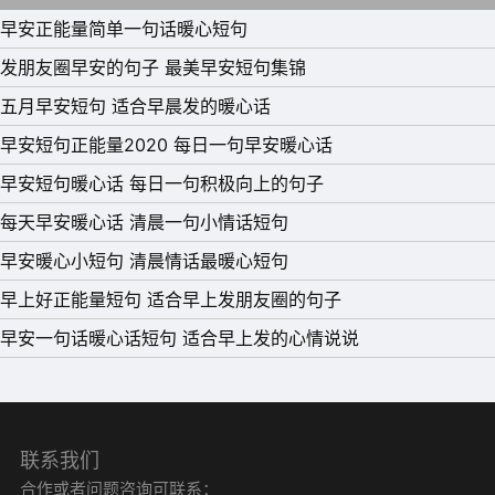
早安正能量简单一句话暖心短句
发朋友圈早安的句子 最美早安短句集锦
五月早安短句 适合早晨发的暖心话
早安短句正能量2020 每日一句早安暖心话
早安短句暖心话 每日一句积极向上的句子
每天早安暖心话 清晨一句小情话短句
早安暖心小短句 清晨情话最暖心短句
早上好正能量短句 适合早上发朋友圈的句子
27、阳光下的泡沫是彩色的，就像每天的我，是幸福的。
早安一句话暖心话短句 适合早上发的心情说说
28、别到处宣称世界对你不公平，世界不欠你任何东西，
因为世界比你早诞生的多。
29、冒险一试是值得的。如果赢了，你会得到快乐；如果
联系我们
输了，你会得到智慧。
合作或者问题咨询可联系：