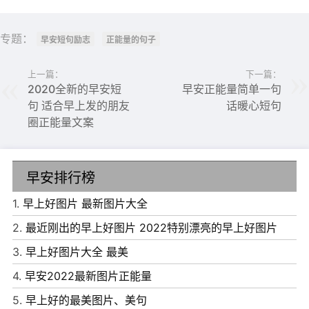
慕的事情。
专题：
早安短句励志
正能量的句子
8、快乐不能靠别人，只能自己去寻找，面对人生的许多无
奈，如果你不能改变，那就改变自己的心态。
上一篇：
下一篇：
2020全新的早安短
早安正能量简单一句
9、温暖的味道在清晨的怀抱中香甜有营养，浪漫的味道在
句 适合早上发的朋友
话暖心短句
天亮的祝福中香甜好滋养，愉悦的味道在最早的祝福中愉悦
圈正能量文案
升级，亲爱的，早上好！
10、善待人生的每个梦想，给自己信心，要知道你有能力实
早安排行榜
现它。
1.
早上好图片 最新图片大全
11、人到这个世界本来就是来体验的，每个人的财富地位或
2.
最近刚出的早上好图片 2022特别漂亮的早上好图片
许有高低之分，但对快乐和幸福的体会并没高低之别。
3.
早上好图片大全 最美
12、幸福不是争的不是抢的，是珍惜来的，只有珍惜才不会
4.
早安2022最新图片正能量
有失去。
5.
早上好的最美图片、美句