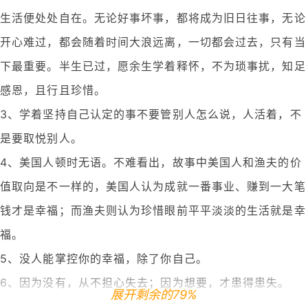
生活便处处自在。无论好事坏事，都将成为旧日往事，无论
开心难过，都会随着时间大浪远离，一切都会过去，只有当
下最重要。半生已过，愿余生学着释怀，不为琐事扰，知足
感恩，且行且珍惜。
3、学着坚持自己认定的事不要管别人怎么说，人活着，不
是要取悦别人。
4、美国人顿时无语。不难看出，故事中美国人和渔夫的价
值取向是不一样的，美国人认为成就一番事业、赚到一大笔
钱才是幸福；而渔夫则认为珍惜眼前平平淡淡的生活就是幸
福。
5、没人能掌控你的幸福，除了你自己。
6、因为没有，从不担心失去；因为想要，才患得患失。
展开剩余的79%
7、与其在乎别人对你的议论，不如努力去做一些让他们羡