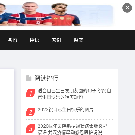
✕
名句
评语
感谢
探索
阅读排行
适合自己生日发朋友圈的句子 祝愿自
1
己生日快乐的唯美短句
2022祝自己生日快乐的图片
2
2020鼠年去除新型冠状病毒肺炎祝
3
福语 武汉疫情牵动感恩医护说说