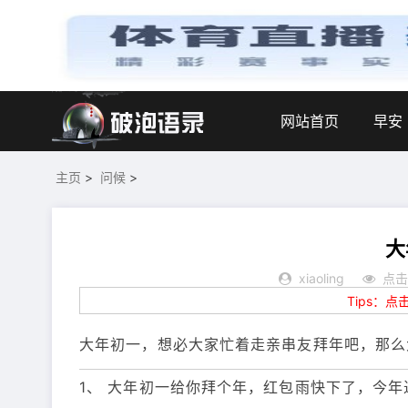
网站首页
早安
主页
>
问候
>
大
xiaoling
点击
Tips：
大年初一，想必大家忙着走亲串友拜年吧，那么
1、 大年初一给你拜个年，红包雨快下了，今年