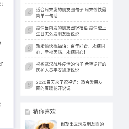
;
适合周末发的朋友圈句子 周末愉快最
4
简单一句话
，
疫情当前发的朋友圈祝福语 疫情碰上
5
生日怎么发朋友圈说说
样
新婚愉快祝福语：百年好合、永结同
6
心，幸福美满、永结同心！
好
祝福武汉战胜疫情的句子 希望逆行的
7
医护人员平安凯旋说说
2020春天来了祝福语：适合发朋友
，
8
圈的春暖花开说说
这
猜你喜欢
假期出去玩发朋友圈的