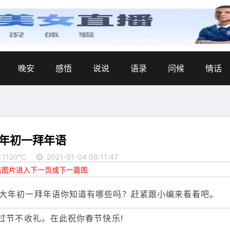
晚安
感悟
说说
语录
问候
情话
年初一拜年语
:1120℃
2021-01-04 09:11:47
点击图片进入下一页或下一篇图
大年初一拜年语你知道有哪些吗？赶紧跟小编来看看吧。
过节不收礼。在此祝你春节快乐!