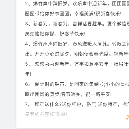
2、爆竹声中辞旧岁，欢乐声中迎新年，团团圆
圆圆带给你好事圆圆，幸福美满!祝新春快乐!
3、新春到，新春到，吉祥话要趁早。发个微信
愿烦恼把你抛，祝春节快乐!
4、爆竹声声除旧岁，春风送暖入屠苏。转眼之
出。开开心心过除夕，明朝便会春光度。祝新年
5、 欢欢喜喜迎新年，万事如意平安年，扬眉
年!
6、 倒计时的钟声，是回家的集结号;小小的票
踩出团圆的舞步;春节返乡，祝一路平安!
7、 拜年送什么?送你红包，俗气!送你特产，老
是我的心意!新年好!