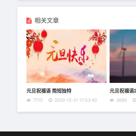
相关文章
元旦祝福语 简短独特
元旦祝福语2
7710
2020-12-31 17:03:40
2686
8、 声声爆竹震动思念的神经，绚丽烟花照亮
太轻，给您拜年了，新年好!