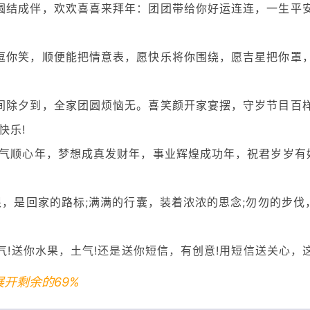
圆结成伴，欢欢喜喜来拜年：团团带给你好运连连，一生平安
逗你笑，顺便能把情意表，愿快乐将你围绕，愿吉星把你罩
间除夕到，全家团圆烦恼无。喜笑颜开家宴摆，守岁节目百
快乐!
吐气顺心年，梦想成真发财年，事业辉煌成功年，祝君岁岁有
根，是回家的路标;满满的行囊，装着浓浓的思念;勿勿的步伐
气!送你水果，土气!还是送你短信，有创意!用短信送关心，
展开剩余的69%