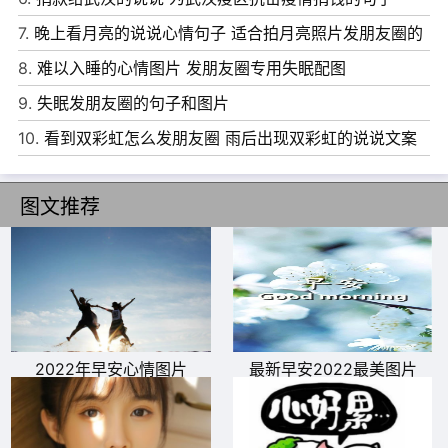
7.
晚上看月亮的说说心情句子 适合拍月亮照片发朋友圈的
文案
8.
难以入睡的心情图片 发朋友圈专用失眠配图
9.
失眠发朋友圈的句子和图片
11、时光过得太匆忙，来不及等不及回头欣赏，世事无常。
10.
看到双彩虹怎么发朋友圈 雨后出现双彩虹的说说文案
12、有些事像一只插销，死死地别在心门上，锈了之后，里
面的打不开，外面的进不去。
图文推荐
13、你是我义无反顾撞过的南墙，是我黄粱一梦的空欢喜一
场。
14、有些人不必说再见，因为只是路过而已。
15、微笑并不总是说明你是快乐的，有的时候，它只说明你
2022年早安心情图片
最新早安2022最美图片
是很坚强。
16、时间会淡化一个人的记忆，却永远没有办法消磨一个人
的悲痛。