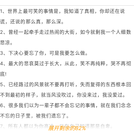
1、世界上最可笑的事情是，我知道了真相，你却还在说
谎，还说的那么真，那么深。
2、曾经一起牵手走过热闹的大街，如今就剩我一个人细数
悲凉。
3、下决心要忘了你，可是我要怎么做。
4、最大的悲哀莫过于长大，从此，笑不再纯粹，哭不再彻
底!
5、已经路过的风景就不要再打听，失而复得的东西根本回
不到最初的样子，就当风没吹过，你没来过，我没爱过。
6、很多我们以为一辈子都不会忘记的事情，就在我们念念
不忘的日子里，被我们遗忘了。
7、所有人都以为你高冷，只有自己知道那是自卑。
展开剩余的82%