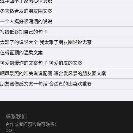
过年回不了家的心情说说
冬天适合发的朋友圈文案
一个人挺好很潇洒的说说
写给低谷期自己的句子
太难了的说说大全 我太难了朋友圈说说无奈
值得置顶的温柔文案
可爱到爆炸的文案句子 可爱俏皮的文案
21、得不到回报的付出，要懂得适可而止。否则，打扰了别
晒风景照的唯美说说配图 适合发风景的朋友圈文案
人伤了自己。
朋友圈伤感文案一句话 合适真的比喜欢重要
22、转弯只为遇见你，却忘记了，你也会转弯。
23、有时候觉得自己像个神经病，既纠结了自己，又打扰
了别人，有时候，不小心知道了一些事，才发现自己所在乎
的事是那么可笑，人们都说失去后才知道珍惜，其实珍惜后
联系我们
合作或者问题咨询可联系：
的失去比什么都痛。
QQ：