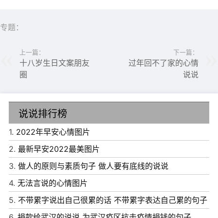
8、总是有很多人猝不及防地出现，然后又行色匆忙地离
开，以甜言蜜语作为开端，却又以曲终人散作为结局。
专题：
9、你要在我落魄的时候离开，就不要在我辉煌的时候回
上一篇：
下一篇：
来。
十八岁生日文案朋友
过年回不了家的心情
10、曾经为了他丢了一切，现在为了自己拾起一切。
圈
说说
说说排行榜
1.
2022年早安心情图片
2.
最新早安2022最美图片
3.
做人的原则与素质句子 做人要有底线的说说
4.
无法言说的心情图片
5.
不带累字说出自己很累的话 不带累字表达自己累的句子
6.
捐款给武汉的说说 为武汉疫区抗击疫情捐钱的句子