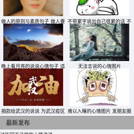
17、有没有这样一个人，刚刚认识的时候，你真心没想过以
后会是现在这样。
做人的原则与素质句子 做人要
不带累字说出自己很累的话 不
有底线的说说
带累字表达自己累的句子
18、曾经以为，伤心是会流很多眼泪的;原来真正的伤心，
是流不出一滴眼泪。
19、寂寞不是最痛苦的，想念才是最痛苦的。
20、最怕，深交后的陌生，认真后的痛苦，信任后的利
晚上看月亮的说说心情句子 适
无法言说的心情图片
用，温柔后的冷漠。
合拍月亮照片发朋友圈的文案
捐款给武汉的说说 为武汉疫区
难以入睡的心情图片 发朋友圈
抗击疫情捐钱的句子
专用失眠配图
最新发布