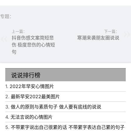
6、心情不好就少听悲伤的歌，饿了就自己找吃的怕黑就开
灯，想要的就自己赚钱去买，即使生活给了你百般阻挠，也
专题：
没必要用矫情放大自己的不容易。
7、所谓的人生，就是，听不完的谎言，看不透的人心，放
上一篇：
下一篇：
抖音伤感文案简短悲
寒潮来袭朋友圈说说
不下的牵挂，经历不完的酸甜苦辣。
伤 极度悲伤的心情短
句
8、等一个无心于你的爱人，就如同在机场等一艘船，在海
上等一辆车，在六月等一场雪。
说说排行榜
9、总有一天我会千杯不醉，万人仰望，笑容得体，也不再
1.
2022年早安心情图片
提及你。
2.
最新早安2022最美图片
10、我还是会相信爱情，只是不会再相信爱情能永远。
3.
做人的原则与素质句子 做人要有底线的说说
11、希望你哭过以后，把心放冷一点，把无情发挥的好一
4.
无法言说的心情图片
点。
5.
不带累字说出自己很累的话 不带累字表达自己累的句子