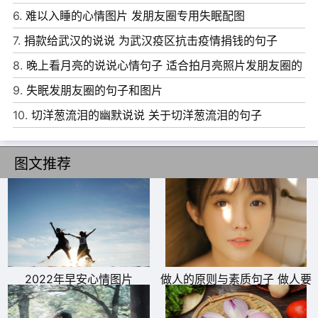
12、我可不可以再看看你，我好久都没笑了。
6.
难以入睡的心情图片 发朋友圈专用失眠配图
13、喜欢你那么久，除了委屈，我什么都没有得到。
7.
捐款给武汉的说说 为武汉疫区抗击疫情捐钱的句子
14、难不难过都是自己过，伤不伤心都是一颗心，我们都喜
8.
晚上看月亮的说说心情句子 适合拍月亮照片发朋友圈的
欢逞强，都喜欢流着眼泪笑着说没事。
文案
9.
失眠发朋友圈的句子和图片
10.
切洋葱流泪的幽默说说 关于切洋葱流泪的句子
图文推荐
2022年早安心情图片
做人的原则与素质句子 做人要
有底线的说说