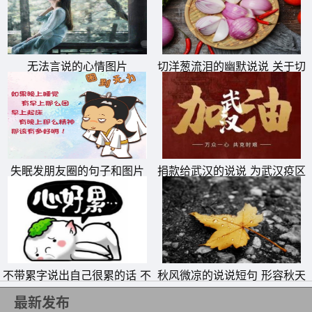
15、你是我值得一生去观望的烟火，可惜最后只能在记忆中
临摹。
16、如果不提起你，我还会大声的笑，认为自己是个爱笑的
无法言说的心情图片
切洋葱流泪的幽默说说 关于切
人。
洋葱流泪的句子
17、约定就像两个傻子在说话，一个敢说，一个敢听。
18、你是孤独的未亡人，四海为家，生性多疑。我是路边的
可怜人，无依无靠，遭人唾弃。
失眠发朋友圈的句子和图片
捐款给武汉的说说 为武汉疫区
19、我成不了你喜怒哀乐的理由，也不能名正言顺进入你的
抗击疫情捐钱的句子
生活，更不可能作为你得未来，你给的心酸我也攒够了，所
以我走了。
20、别人稍微注意你，你就敞开心扉。你以为这是坦率，
不带累字说出自己很累的话 不
秋风微凉的说说短句 形容秋天
其实这是孤独。
带累字表达自己累的句子
的秋风的唯美句子
21、你是我跑到气喘也没赶上的班车，嘴馋很久却没尝到的
最新发布