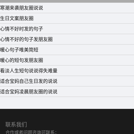
小吃，突然惊醒后没做完的美梦，期待已久却没看完的电
寒潮来袭朋友圈说说
影，总归是遗憾的事。
生日文案朋友圈
22、我好像不再期待你能联系我了，那种想放弃还爱的滋
心情不好时发的句子
味最折磨人了，我相信时间久了都会好起来的。
心情不好的句子发朋友圈
暖心句子唯美简短
暖心的短句发朋友圈
看淡人生短句说说得失难量
适合宝妈自己生日发的说说
适合宝妈凌晨朋友圈的说说
联系我们
合作或者问题咨询可联系：