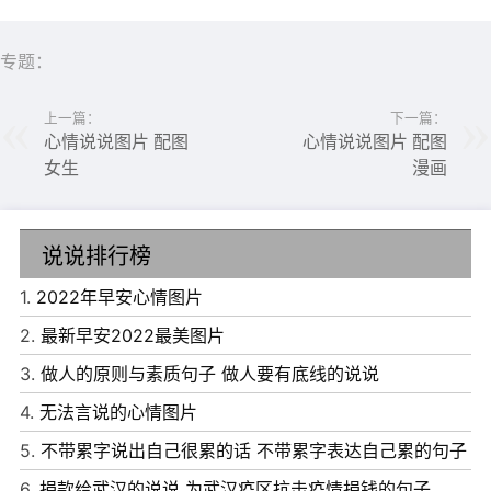
专题：
上一篇：
下一篇：
心情说说图片 配图
心情说说图片 配图
女生
漫画
说说排行榜
1.
2022年早安心情图片
2.
最新早安2022最美图片
6、我不说出来，只是我懒得说，不要以为我真的什么都不
3.
做人的原则与素质句子 做人要有底线的说说
知道。
4.
无法言说的心情图片
7、人生只有三天，活在昨天的人迷惑;活在明天的人等待;活
5.
不带累字说出自己很累的话 不带累字表达自己累的句子
在今天的人最踏实。
6.
捐款给武汉的说说 为武汉疫区抗击疫情捐钱的句子