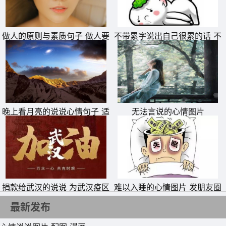
做人的原则与素质句子 做人要
不带累字说出自己很累的话 不
有底线的说说
带累字表达自己累的句子
11、其实我们的爱是一种甜蜜的负担，而我只是你幸福的
伤。
12、从现在起，我将不再期待，只珍惜我所拥有的。
13、时光，老了容颜，瘦了思念，葬了爱情。
晚上看月亮的说说心情句子 适
无法言说的心情图片
合拍月亮照片发朋友圈的文案
14、从前有一个人他不爱我，后来他死了。
15、你不必压抑，我的笑她无法代替。
捐款给武汉的说说 为武汉疫区
难以入睡的心情图片 发朋友圈
抗击疫情捐钱的句子
专用失眠配图
最新发布