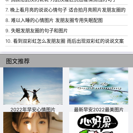
8、听着你最爱的那首歌，流着你最不稀罕的眼泪。
7.
晚上看月亮的说说心情句子 适合拍月亮照片发朋友圈的
9、我讨厌别人说我变了，也许我只是停止了假装开心。
文案
8.
难以入睡的心情图片 发朋友圈专用失眠配图
10、也许爱情的另一面。真的是成全。即使这个成全牺牲了
9.
失眠发朋友圈的句子和图片
自己。
10.
看到双彩虹怎么发朋友圈 雨后出现双彩虹的说说文案
图文推荐
2022年早安心情图片
最新早安2022最美图片