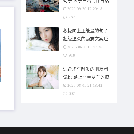
句子 关于日出而作日落
而归的说说
2020-09-20 12:29:18
762
积极向上正能量的句子
超级温柔的励志文案短
句
，
2020-08-18 15:47:26
918
适合堵车时发的朋友圈
说说 路上严重塞车的搞
笑说说
2020-08-05 21:18:42
在
602