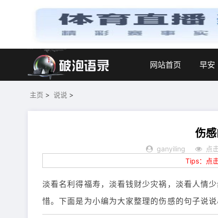
网站首页
早安
主页
>
说说
>
伤感
ganyiling
点击
Tips：
淡看名利得福寿，淡看钱财少灾祸，淡看人情少
惜。下面是为小编为大家整理的伤感的句子说说