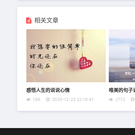
相关文章
6、我只能守着我们的记忆，和记忆里残存的你
7、你知道我身无长物，没有礼物送你，这样两
惟愿白雪皑皑之际，风霜给我，瑰丽予你，多说
8、期许写在心里，别无选择时光的流逝，岁月
落，暮然惊觉，自己已到了不能看的年龄。
感悟人生的说说心情
唯美的句子
9、一曲离殇，红尘相望，尘世纷扰，我把岁月
196
2020-12-23 22:19:41
2772
不堪的流年中，渐行渐远……
10、每次想找个人陪的时候，就发现有的人不