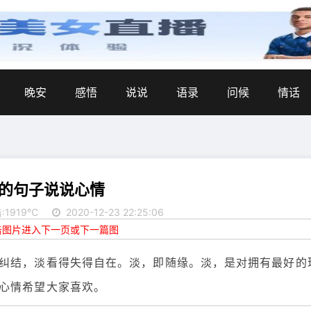
晚安
感悟
说说
语录
问候
情话
的句子说说心情
:1919℃
2020-12-23 22:25:06
点击图片进入下一页或下一篇图
纠结，淡看得失得自在。淡，即随缘。淡，是对拥有最好的
心情希望大家喜欢。