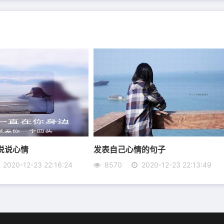
的身影，一边哭，一边笑，一边怀念。
手空空，惟有一丝念头迸发出的话语，可以慷慨，可以捧起
一句，我喜欢你。
赐予沧桑的给予，熟悉的将一切远去，成熟和平庸肢解的剥
说说心情
发表自己心情的句子
埋进思量的眸中，孤独回望。叹曲觞未能共赴，叹红尘，拥
2020-12-23 22:16:24
8570
2020-12-23 22:13:49
能找，有的人不该找，还有的人找不到。