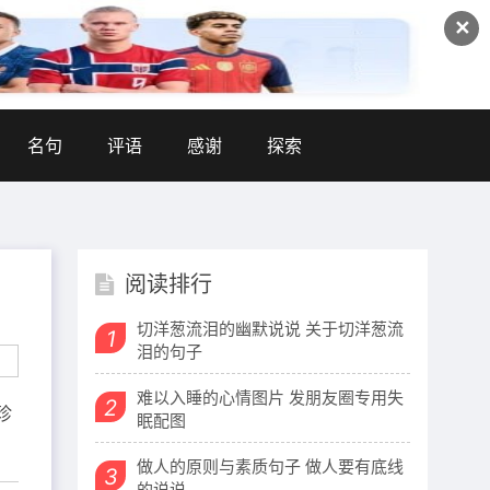
✕
名句
评语
感谢
探索
阅读排行
切洋葱流泪的幽默说说 关于切洋葱流
1
泪的句子
难以入睡的心情图片 发朋友圈专用失
2
珍
眠配图
做人的原则与素质句子 做人要有底线
3
的说说