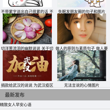
你;当你对自己非常真诚的时候，世界上没有人能欺骗你。
不带累字说出自己很累的话 不
失眠发朋友圈的句子和图片
在人间，什么路都可以走，——唯独绝路不能走;什么路都
带累字表达自己累的句子
可以选择，——唯独歧途不能选择。人生的道路很挫折，但
是我们要昂首阔步地走上坡，你会避开很多弯路、小路、险
路。
7、所谓勇气，就是不断经历失败，但是从不丧失热情。只
切洋葱流泪的幽默说说 关于切
做人的原则与素质句子 做人要
洋葱流泪的句子
有底线的说说
有懂得放下，才能掌握当下。曾经拥有的,不要忘记;已经得
到的,更加珍惜;属于自己的，不要放弃;已经失去的，留作回
忆;想要得到的，一定要努力。
8、努力是人生该有的态度，目标是努力必须的添加剂。生
捐款给武汉的说说 为武汉疫区
无法言说的心情图片
命只有奋斗出来的精彩，从来没有等待出来的辉煌!畏首畏
抗击疫情捐钱的句子
最新发布
尾，止步不前，那只是懦弱的表现，真正的强者，有了目
精致女人早安心语
标，无所畏惧，奋发进取，勇往直前，给自己一个梦，给梦