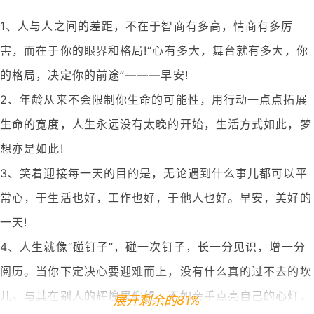
1、人与人之间的差距，不在于智商有多高，情商有多厉
害，而在于你的眼界和格局!“心有多大，舞台就有多大，你
的格局，决定你的前途”———早安!
2、年龄从来不会限制你生命的可能性，用行动一点点拓展
生命的宽度，人生永远没有太晚的开始，生活方式如此，梦
想亦是如此!
3、笑着迎接每一天的目的是，无论遇到什么事儿都可以平
常心，于生活也好，工作也好，于他人也好。早安，美好的
一天!
4、人生就像“碰钉子”，碰一次钉子，长一分见识，增一分
阅历。当你下定决心要迎难而上，没有什么真的过不去的坎
儿。与其在别人的辉煌里仰望，不如亲手点亮自己的心灯，
展开剩余的81%