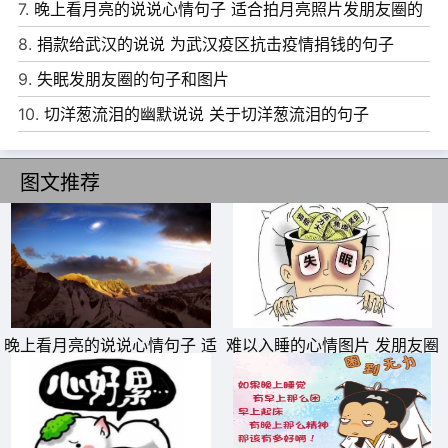
7.
晚上看月亮的说说心情句子 适合拍月亮照片发朋友圈的
文案
8.
捐款给武汉的说说 为武汉疫区抗击疫情捐钱的句子
9.
失眠发朋友圈的句子和图片
10.
切洋葱流泪的幽默说说 关于切洋葱流泪的句子
图文推荐
晚上看月亮的说说心情句子 适
难以入睡的心情图片 发朋友圈
合拍月亮照片发朋友圈的文案
专用失眠配图
6、当你自己对自己微笑，世界上就没有烦恼的事情能缠住