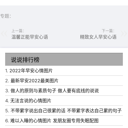
扬帆远航，把握最真实的自己，才会更深刻地解读自己…
5、别去计较你现在付出了什么，别去怀疑你现在有没有收
专题：
获，当你全身心的去投入你喜欢的事业时，一切美好的结
上一篇：
下一篇：
果，都会在你未来的时光给你最优美的答案!早安!加油!
温馨正能早安心语
精致女人早安心语
说说排行榜
1.
2022年早安心情图片
2.
最新早安2022最美图片
3.
做人的原则与素质句子 做人要有底线的说说
4.
无法言说的心情图片
5.
不带累字说出自己很累的话 不带累字表达自己累的句子
6.
难以入睡的心情图片 发朋友圈专用失眠配图