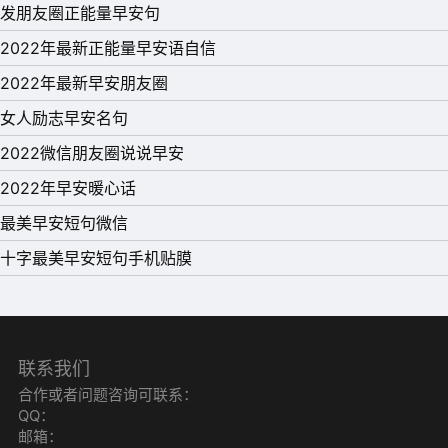
发朋友圈正能量早安句
一个实现的可能，给自己一场奋斗的机会，未来还有无限可
2022年最新正能量早安语自信
能!
2022年最新早安朋友圈
9、人生的高度，那是要自信撑起来的。人与人相比，只有
女人励志早安名句
境遇的不同，成功者，也都不是三头六臂之人。很多时候，
2022微信朋友圈说说早安
我们不是欠缺成功的筹码，而是欠缺自信。所有的路，只有
2022年早安暖心话
你脚踩上去了才知其远近和曲折。
最美早安短句微信
10、别等到生活为难你，才后悔昨天为什么不努力。有时生
十字最美早安短句手机贴膜
活很公平，你放任不努力，它就会在你有难的时候撒手不
理。选择什么就收获什么，所有结局，在最开始时就已埋下
伏笔。唯有努力，不负光阴。
联系我们
合作或者问题咨询可联系：
QQ：
邮箱：