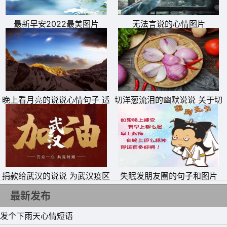
11、你在我眼中是最美，每一个微笑都让我沉醉。你在我心
最新早安2022最美图片
无法言说的心情图片
中是最美，只有相爱的人才能体会。
12、小时侯，幸福是一件东西，拥有就幸福;长大后，幸福
是一个目标，达到就幸福;成熟后，发现幸福原来是一种心
态，领悟就幸福。
晚上看月亮的说说心情句子 适
切洋葱流泪的幽默说说 关于切
13、人这一辈子，怎么都是过，与其皱眉头，不如偷着乐。
合拍月亮照片发朋友圈的文案
洋葱流泪的句子
14、每天清晨起床告诉自己要努力，即使看不到未来，即使
看不到希望，也依然相信自己。学会放下，很多时候，在意
的越多，失去的就越多。看穿但不说穿，很多事情，只要自
己心里有数就好，没必要说出来。一定要快乐，想不开就不
捐款给武汉的说说 为武汉疫区
失眠发朋友圈的句子和图片
抗击疫情捐钱的句子
想，得不到就不要，干嘛非得委屈自己。
最新发布
15、记住该记住的，忘记该忘记的。改变能改变的，接受不
发个下雨天心情短语