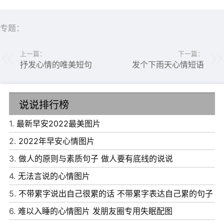
专题：
上一篇：
下一篇：
抒发心情的唯美短句
发个下雨天心情短语
说说排行榜
6、在一切变好之前，我们总要经历一些不开心的日子，这
1.
最新早安2022最美图片
段日子也许很长，也许只是一觉醒来。有时候，选择快乐，
2.
2022年早安心情图片
更需要勇气。
3.
做人的原则与素质句子 做人要有底线的说说
7、心存梦想，机遇就会笼罩着你;心存希望，幸福就会降临
4.
无法言说的心情图片
于你;心存坚持，快乐就会常伴你;心存真诚，平安就会跟随
5.
不带累字说出自己很累的话 不带累字表达自己累的句子
你;美丽的生活由心而定
6.
难以入睡的心情图片 发朋友圈专用失眠配图
8、我爱你不是因为你是谁，而是我在你面前可以是谁。