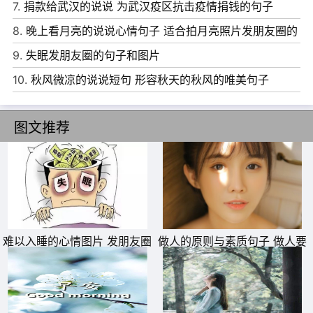
7.
捐款给武汉的说说 为武汉疫区抗击疫情捐钱的句子
9、日出东海落西山，愁也一天，喜也一天;遇事不钻牛角
8.
晚上看月亮的说说心情句子 适合拍月亮照片发朋友圈的
尖，人也舒坦，心也舒坦;早晚操劳勤锻炼，忙也乐观，闲
文案
9.
失眠发朋友圈的句子和图片
也乐观。
10.
秋风微凉的说说短句 形容秋天的秋风的唯美句子
10、走得最急的，都是最美的风景;伤得最深的，也总是那
些最真的感情。收拾起心情，继续向前走，就会发现：错过
图文推荐
花，你将收获雨，错过雨，你会遇到彩虹。
难以入睡的心情图片 发朋友圈
做人的原则与素质句子 做人要
专用失眠配图
有底线的说说