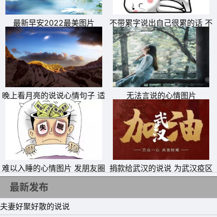
最新早安2022最美图片
不带累字说出自己很累的话 不
带累字表达自己累的句子
11、人生路漫漫，你我相遇又分离。相聚总是短暂，分别却
晚上看月亮的说说心情句子 适
无法言说的心情图片
是久长，唯愿彼此的心儿能紧紧相随，永不分离。
合拍月亮照片发朋友圈的文案
12、凭着你的赤诚仁爱与多才多艺，纵使远离故土，浪迹天
涯，又何愁寻觅不到情投意合的知音?
13、让我们迈开双腿，去洒行汗水，去踏一路雷声!校门
外，有的是鲜花簇拥的前程!
难以入睡的心情图片 发朋友圈
捐款给武汉的说说 为武汉疫区
专用失眠配图
抗击疫情捐钱的句子
14、亲爱的朋友请不要难过，离别以后要彼此珍重。绽放最
最新发布
绚烂的笑容，给明天更美的梦。
夫妻好聚好散的说说