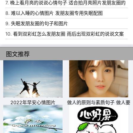
7.
晚上看月亮的说说心情句子 适合拍月亮照片发朋友圈的
面和你别叙，发条短信祝福于你。祝你一帆风顺顺到底!愿
文案
8.
难以入睡的心情图片 发朋友圈专用失眠配图
你事事顺心心如意!
9.
失眠发朋友圈的句子和图片
9、我们用双手紧紧地握别，让感觉在手中轻轻撩过，共享
10.
看到双彩虹怎么发朋友圈 雨后出现双彩虹的说说文案
一份难忘的温馨。相逢又告别，归帆又离岸，既是往日欢乐
的终结，又是未来幸福的开端。
图文推荐
10、我珍惜人生中每一次相识，天地间每一分温暖，朋友间
每一个知心的默契;就是离别，也将它看成是为了重逢时加
倍的欢乐。
2022年早安心情图片
做人的原则与素质句子 做人要
有底线的说说