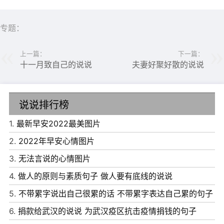
专题：
上一篇：
下一篇：
十一月致自己的说说
夫妻好聚好散的说说
说说排行榜
1.
最新早安2022最美图片
2.
2022年早安心情图片
6、留不住的时光把我们分离，请把我的情意留在你心里。
3.
无法言说的心情图片
白云悠悠朝飞暮渡，我会时刻托它问候你。
4.
做人的原则与素质句子 做人要有底线的说说
7、人有悲欢离合，月有阴晴圆缺，此事古难全，离别不必
5.
不带累字说出自己很累的话 不带累字表达自己累的句子
太伤感，今天的分别只是下一次相遇的开始!
6.
捐款给武汉的说说 为武汉疫区抗击疫情捐钱的句子
8、风和日丽掩不住心情低落。我知你将乘车离去，不敢当