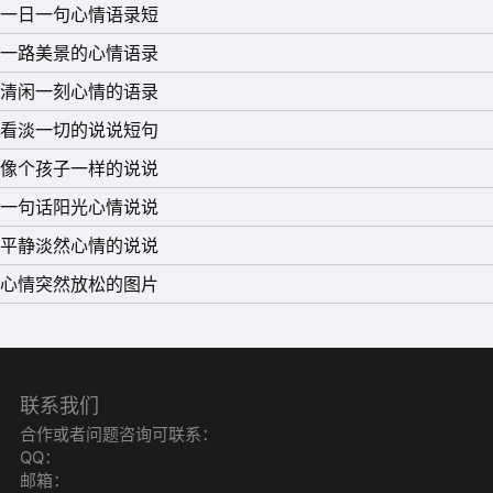
15、蓝天上缕缕白云，那是我心头丝丝离别的轻愁;然而我
一日一句心情语录短
的胸怀和长空一样晴朗，因为我想到了不久的重逢。
一路美景的心情语录
清闲一刻心情的语录
看淡一切的说说短句
像个孩子一样的说说
一句话阳光心情说说
平静淡然心情的说说
心情突然放松的图片
联系我们
合作或者问题咨询可联系：
QQ：
邮箱：