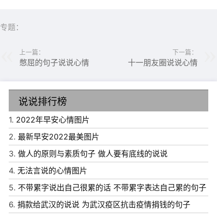
专题：
上一篇：
下一篇：
憋屈的句子说说心情
十一朋友圈说说心情
说说排行榜
1.
2022年早安心情图片
6、被保护的人喜欢肆无忌惮，爱依赖的人容易提心吊胆。
2.
最新早安2022最美图片
7、让我感到害怕的不是失去;而是习以为常。
3.
做人的原则与素质句子 做人要有底线的说说
8、往后余生请先学会爱自己再去爱别人，不畏惧孤独然后
4.
无法言说的心情图片
做一个有趣的人。
5.
不带累字说出自己很累的话 不带累字表达自己累的句子
9、喜欢吵喜欢闹，逃不过此间美好。最羡慕平平淡淡，却
6.
捐款给武汉的说说 为武汉疫区抗击疫情捐钱的句子
永远逃不出尘凡。