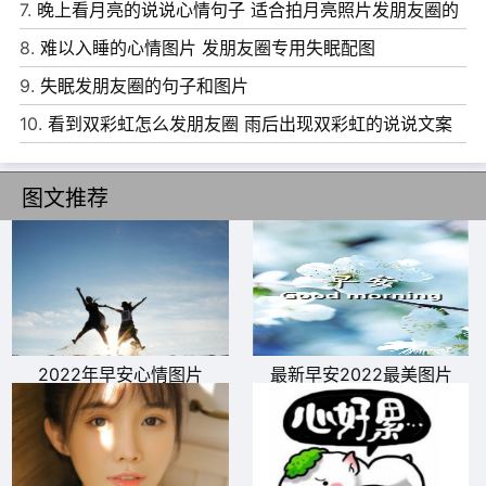
7.
晚上看月亮的说说心情句子 适合拍月亮照片发朋友圈的
10、许多事情，不是不懂，只是不愿说出口，人人心里都是
文案
8.
难以入睡的心情图片 发朋友圈专用失眠配图
明镜，面前都有一张纸，何必把它捅破。
9.
失眠发朋友圈的句子和图片
10.
看到双彩虹怎么发朋友圈 雨后出现双彩虹的说说文案
图文推荐
2022年早安心情图片
最新早安2022最美图片