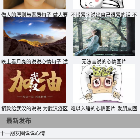
做人的原则与素质句子 做人要
不带累字说出自己很累的话 不
有底线的说说
带累字表达自己累的句子
11、那条路上，一关一河一桥一石，泥泞没有，南墙没有，
无风无雨也无情。
12、你说你有故事，却忘记了你自己就是个故事。
晚上看月亮的说说心情句子 适
无法言说的心情图片
13、当你对前途感到迷茫或无所适从，不妨停下来，回过头
合拍月亮照片发朋友圈的文案
来看看。看看自己当初究竟是凭着什么，一步一步走到今天
的。也许，你会有答案的。而路，就在脚下，卧得好好的。
14、你来人间一趟，只能蜻蜓点水，不能兴风作浪。
捐款给武汉的说说 为武汉疫区
难以入睡的心情图片 发朋友圈
15、每一分都不想再回顾，却每一秒都在怀念。
抗击疫情捐钱的句子
专用失眠配图
最新发布
十一朋友圈说说心情