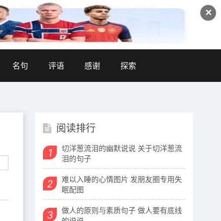
✕
名句
评语
感谢
探索
阅读排行
切洋葱流泪的幽默说说 关于切洋葱流
1
泪的句子
难以入睡的心情图片 发朋友圈专用失
2
眠配图
做人的原则与素质句子 做人要有底线
3
的说说