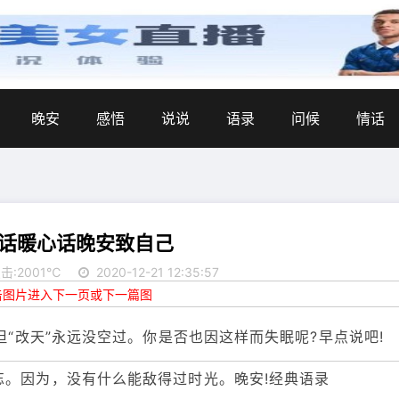
晚安
感悟
说说
语录
问候
情话
话暖心话晚安致自己
击:2001℃
2020-12-21 12:35:57
点击图片进入下一页或下一篇图
但“改天”永远没空过。你是否也因这样而失眠呢?早点说吧!
忘。因为，没有什么能敌得过时光。晚安!经典语录