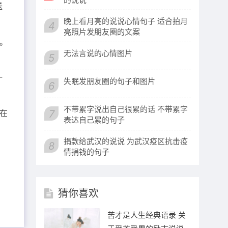
送
晚上看月亮的说说心情句子 适合拍月
4
亮照片发朋友圈的文案
。
无法言说的心情图片
5
一
失眠发朋友圈的句子和图片
6
不带累字说出自己很累的话 不带累字
在
7
表达自己累的句子
捐款给武汉的说说 为武汉疫区抗击疫
8
情捐钱的句子
猜你喜欢
苦才是人生经典语录 关