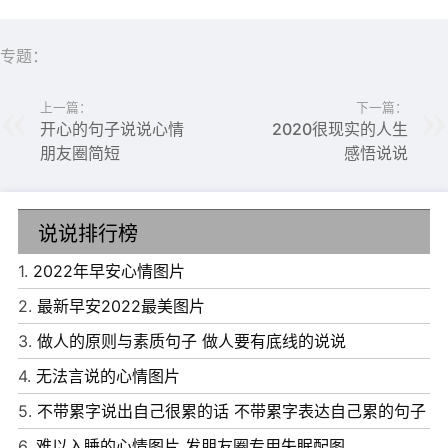
6、今天你做好的事情，将改善你未来的每一天。早安!
专题：
7、恰恰是实现梦想的可能性，才使生活变得有趣。早安!
上一篇：
下一篇：
8、在这个世界上，只有自己才能为自己遮风挡雨。早安!
开心的句子说说心情
2020很现实的人生
朋友圈简短
感悟说说
9、你无法阻止潮起潮落，但你可以学会乘风破浪。早安!
10、相信生活，它给人的教诲比任何一本书籍都要好。早
安!
说说排行榜
1.
2022年早安心情图片
2.
最新早安2022最美图片
3.
做人的原则与素质句子 做人要有底线的说说
4.
无法言说的心情图片
5.
不带累字说出自己很累的话 不带累字表达自己累的句子
6.
难以入睡的心情图片 发朋友圈专用失眠配图