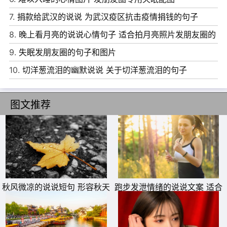
7.
捐款给武汉的说说 为武汉疫区抗击疫情捐钱的句子
8.
晚上看月亮的说说心情句子 适合拍月亮照片发朋友圈的
文案
9.
失眠发朋友圈的句子和图片
11、时光越老，人心越淡。轻轻的呼吸，浅浅的.微笑。早
10.
切洋葱流泪的幽默说说 关于切洋葱流泪的句子
安!
12、路是自己选的，不论前方如何，只有自己去走完它。早
图文推荐
安!
13、宁愿跑起来被拌倒无数次，也不要规规矩矩走一辈子。
早安!
14、幸福从不比较，若与人相比，只会觉得自己处境悲凉。
早安!
秋风微凉的说说短句 形容秋天
跑步发泄情绪的说说文案 适合
15、人不能不长大，长大就像是赶路，一路风景常换常新。
的秋风的唯美句子
跑步发的朋友圈句子
早安!