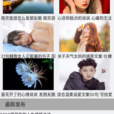
南京旅游怎么发朋友圈 南京游
心凉到极点的说说 心痛到无法
玩朋友圈文案
呼吸的句子
21句精致女人正能量的句子 阳
关于天气太热的搞笑文案 吐槽
光精致女人说说
天气热的幽默说说
昙花开了的心情说说 发朋友圈
适合温柔追星文案50句 写给爱
晒昙花的说说
豆的暖心文字
最新发布