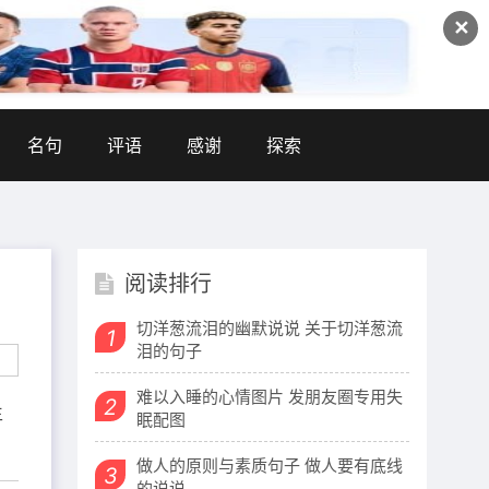
✕
名句
评语
感谢
探索
阅读排行
切洋葱流泪的幽默说说 关于切洋葱流
1
泪的句子
难以入睡的心情图片 发朋友圈专用失
2
生
眠配图
做人的原则与素质句子 做人要有底线
3
的说说