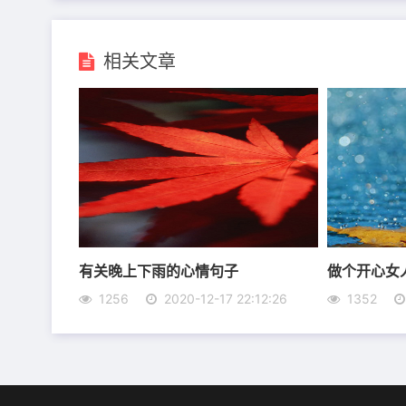
相关文章
6、我做好了和你共度一生的准备，也可以接受
有关晚上下雨的心情句子
做个开心女
7、什么是吉祥圆满?身心健康工作顺利家庭和
1256
2020-12-17 22:12:26
1352
8、高贵的人，未必帮助你，因为不能相遇，低
下注。
9、人活着，很累很累，有一种善意，藏在心田