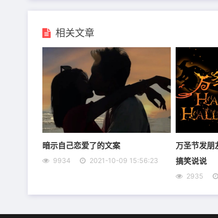
相关文章
9、 有什么事事一杯酒不能搞定的呢，如果有
10、 男人不喝酒，活的像条狗，枉在世上走，
11、 两腿一站，喝了不算。
12、 不会喝酒，前途没有。
暗示自己恋爱了的文案
万圣节发朋
13、 酒量不高怕丢愁，自我约束不喝酒。
搞笑说说
9934
2021-10-09 15:56:23
2935
14、 感情铁不铁，铁，那就不怕胃出血;感情
15、 辣酒涮牙，啤酒当茶。