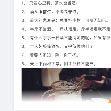
1、 只要心里有，茶水也当酒。
2、 酒从眼前过，不喝是罪过。
3、 最大的悲哀是：独喜杯中物，可叹无知已。
4、 半斤不当酒，一斤扶墙走，斤半墙走我不走
5、 有什么事事一杯酒不能搞定的呢，如果有
6、 世人皆醉俺独醒，又得侍候他们了。
7、 若要人不知，除非你干杯。
8、 天上下雨地下旱，刚才那杯不能算。