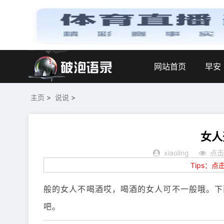
网站首页
早安
主页
>
说说
>
女人
xiaoling
点击
Tips：
般的女人不喝酒哎，喝酒的女人可不一般哦。下
吧。