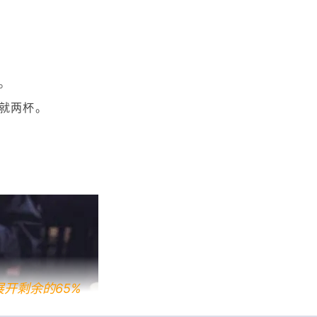
。
那就两杯。
展开剩余的65%