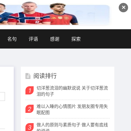
✕
名句
评语
感谢
探索
阅读排行
切洋葱流泪的幽默说说 关于切洋葱流
1
泪的句子
难以入睡的心情图片 发朋友圈专用失
2
眠配图
做人的原则与素质句子 做人要有底线
3
的说说