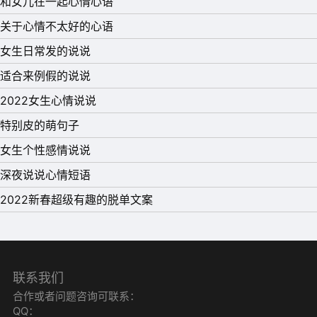
和女儿在一起心情心语
关于心情不太好的心语
女生日常发的说说
适合来例假的说说
2022女生心情说说
特别皮的萌句子
女生个性感情说说
深夜说说心情短语
2022新春超级有趣的脱单文案
联系我们
合作或者问题咨询可联系：
QQ：