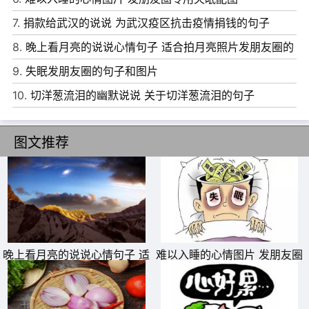
7.
捐款给武汉的说说 为武汉疫区抗击疫情捐钱的句子
8.
晚上看月亮的说说心情句子 适合拍月亮照片发朋友圈的
文案
9.
失眠发朋友圈的句子和图片
10.
切洋葱流泪的幽默说说 关于切洋葱流泪的句子
图文推荐
晚上看月亮的说说心情句子 适
难以入睡的心情图片 发朋友圈
11、之前没你不也习惯 既然会心酸不如学着释然。
合拍月亮照片发朋友圈的文案
专用失眠配图
12、每一对情侣都在走同样的路，思念，彷徨.不安.伤害.原