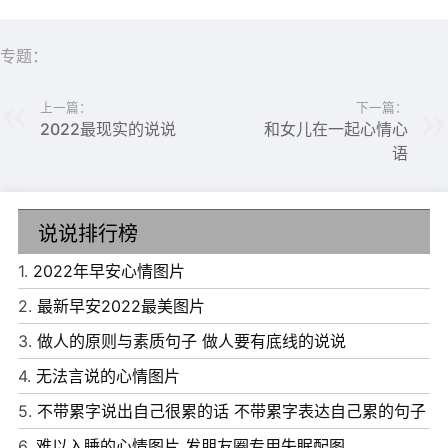
专题：
上一篇：
下一篇：
2022最现实的说说
和女儿在一起心情心
语
说说排行榜
1.
2022年早安心情图片
6、想你太易，念你太难，却又不愿意释然。
2.
最新早安2022最美图片
7、所谓的释然原来是忘记。 唯有释怀才能从新开始。
3.
做人的原则与素质句子 做人要有底线的说说
8、有时候能让你释然的，恰恰是你最畏惧的事。
4.
无法言说的心情图片
9、释然背负能相互 犯不过错误。
5.
不带累字说出自己很累的话 不带累字表达自己累的句子
10、抬头望着天空，感受着微风的洗礼，我释然了。
6.
难以入睡的心情图片 发朋友圈专用失眠配图