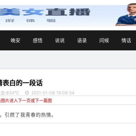
晚安
感悟
说说
语录
问候
情话
情表白的一段话
击:834℃
2021-01-08 19:08:34
点击图片进入下一页或下一篇图
，引燃了我青春的热情。
。