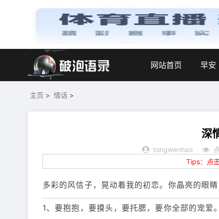
网站首页
早安
主页
>
情话
>
深
tongwenhao
点
Tips：
多彩的风信子，晃动着我的初恋。你晶亮的眼睛
1、要抱抱，要摸头，要托腮，要你全部的宠爱