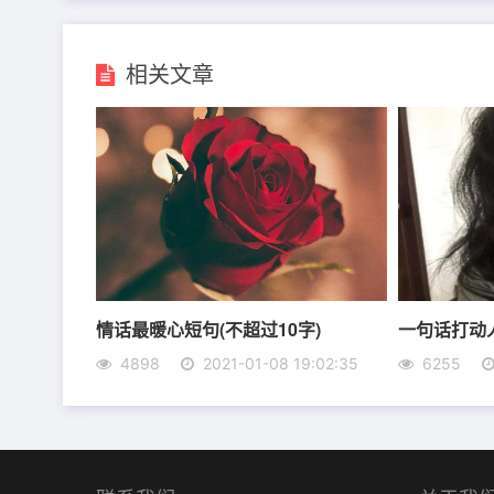
6、你像一股温暖的春风，激起了我心海里爱的
7、有个人想我就好，像被月光拥抱!你悄悄住进
相关文章
8、难道你真的没有感觉到，你对我来说是多么
9、你是我的，谁都抢不走，我就是这么霸道;
10、让我们慢慢成为适合对方的人，手牵手走
情话最暖心短句(不超过10字)
一句话打动
4898
2021-01-08 19:02:35
6255