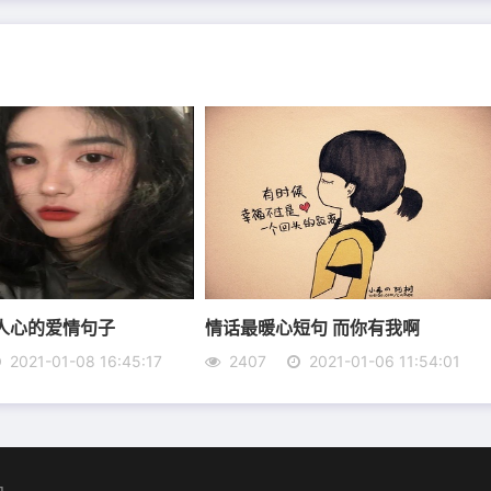
波澜;你像一片轻柔的云彩，缚获住我多情的视线。
我的心灵城堡!我们有彼此可依靠!
的重要，我的爱不需要再说什么天荒天地老。
我是你的，谁都领不走，我就是这么死心眼。
过属于我们的春夏秋冬。
人心的爱情句子
情话最暖心短句 而你有我啊
2021-01-08 16:45:17
2407
2021-01-06 11:54:01