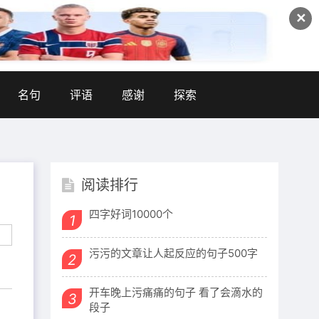
✕
名句
评语
感谢
探索
阅读排行
四字好词10000个
1
污污的文章让人起反应的句子500字
2
开车晚上污痛痛的句子 看了会滴水的
3
段子