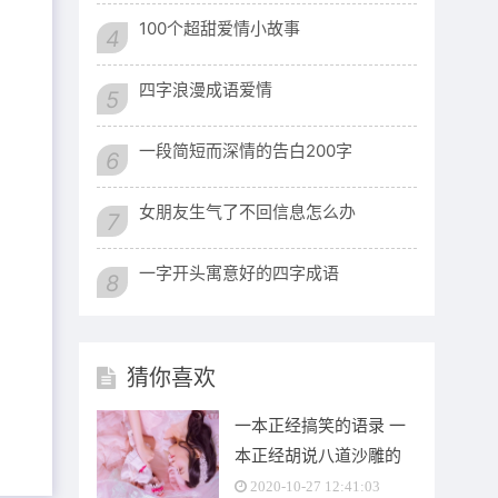
100个超甜爱情小故事
4
四字浪漫成语爱情
5
。
一段简短而深情的告白200字
6
女朋友生气了不回信息怎么办
7
一字开头寓意好的四字成语
8
猜你喜欢
一本正经搞笑的语录 一
本正经胡说八道沙雕的
句子
2020-10-27 12:41:03