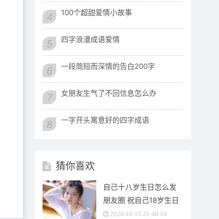
100个超甜爱情小故事
4
四字浪漫成语爱情
5
一段简短而深情的告白200字
6
女朋友生气了不回信息怎么办
7
一字开头寓意好的四字成语
8
猜你喜欢
自己十八岁生日怎么发
朋友圈 祝自己18岁生日
快乐的说说文案
2020-10-15 21:46:04