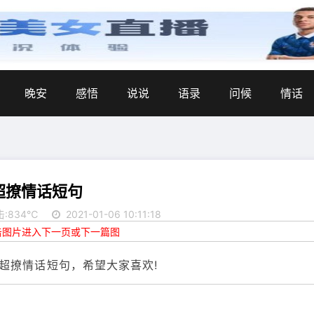
晚安
感悟
说说
语录
问候
情话
超撩情话短句
击:834℃
2021-01-06 10:11:18
点击图片进入下一页或下一篇图
超撩情话短句，希望大家喜欢!