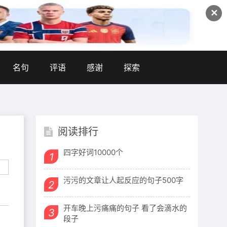
✕
名句
评语
感谢
探索
阅读排行
四字好词10000个
1
污污的文章让人起反应的句子500字
2
开车晚上污痛痛的句子 看了会滴水的
3
段子