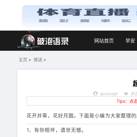
网站首页
早安
主页
>
情话
>
guoyuge
点
Tips：
花开并蒂，花好月圆。下面是小编为大家整理的
1、有你相伴，遗世无憾。