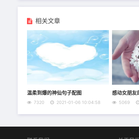
6、爱人是你，未来是你。
相关文章
7、夫唱妇随，永结同心。
8、爱有多久，天长地久。
9、中意着你，不弃不离。
10、南风未起，念你成疾。
温柔到爆的神仙句子配图
感动女朋友
7320
2021-01-06 10:04:58
5069