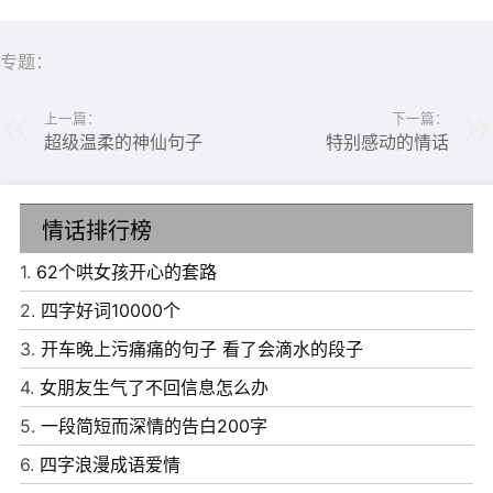
专题：
6、你听着，我有我的姿态，还轮不到你来说我失败。
7、主动，是因为在乎。不联系，是因为觉得自己多余。
上一篇：
下一篇：
超级温柔的神仙句子
特别感动的情话
8、对你的爱，洒满阳光，温暖我的心房。
9、夜阑卧听风吹雨，铁马是你，冰河也是你。
情话排行榜
10、世界上有两种人，一种是你，一种是其他人。
1.
62个哄女孩开心的套路
2.
四字好词10000个
3.
开车晚上污痛痛的句子 看了会滴水的段子
4.
女朋友生气了不回信息怎么办
5.
一段简短而深情的告白200字
6.
四字浪漫成语爱情