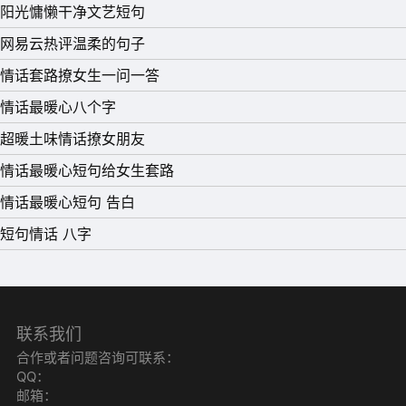
阳光慵懒干净文艺短句
网易云热评温柔的句子
情话套路撩女生一问一答
情话最暖心八个字
超暖土味情话撩女朋友
情话最暖心短句给女生套路
情话最暖心短句 告白
短句情话 八字
联系我们
合作或者问题咨询可联系：
QQ：
邮箱：