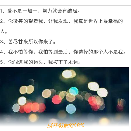
1、爱不是一加一，努力就会有结局。
2、你微笑的望着我，让我发现，我真是世界上最幸福的
人。
3、苦尽甘来所以你来了。
4、我不怕等你，我怕等到最后，你选择的那个人不是我。
5、你闯进我的镜头，我按下了永远。
展开剩余的68%