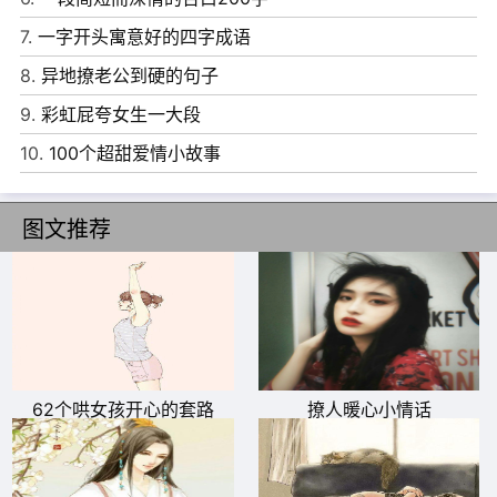
7.
一字开头寓意好的四字成语
8.
异地撩老公到硬的句子
9.
彩虹屁夸女生一大段
10.
100个超甜爱情小故事
图文推荐
62个哄女孩开心的套路
撩人暖心小情话