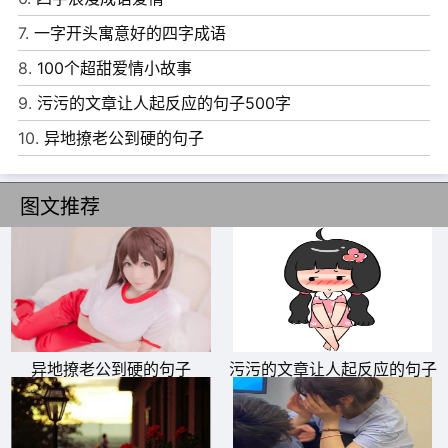
7.
一字开头寓意好的四字成语
8.
100个超甜爱情小故事
11、你看，这么多人，这么大的世界，我遇到了你，你也遇
9.
污污的文章让人起反应的句子500字
到了我，真好。
10.
异地撩老公到硬的句子
12、真正的爱情，要懂得珍惜，一辈子只爱一个人，并不丢
人。
图文推荐
13、我的手被划了一道口子，你也划一下吧，这样我们就是
两口子了。
14、明明早已百无禁忌，偏偏你是一百零一。
15、有时候其实没生气，就是故意闹脾气，因为你的紧张在
异地撩老公到硬的句子
污污的文章让人起反应的句子
意，会让我觉得安心。
500字
16、其实我笑点很低，最低的程度就是，看见你笑了，我也
笑了。