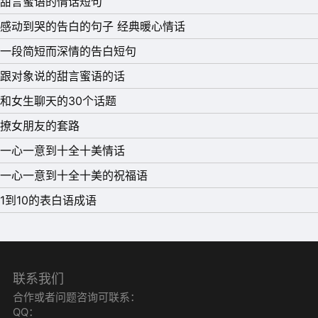
甜言蜜语的情话短句
感动到哭的告白的句子 经典暖心情话
一段简短而深情的告白短句
跟对象说的甜言蜜语的话
和女生聊天的30个话题
撩女朋友的套路
一心一意到十全十美情话
一心一意到十全十美的祝福语
1到10的表白语成语
23、情不知所起，一往而深。
24、不求彼此拥有，只愿一生相守，不求海枯石烂，只愿
联系我们
合作或者问题咨询可联系：
心灵相伴。
QQ：