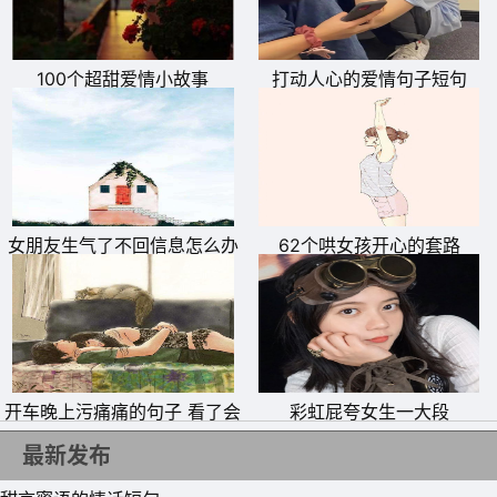
17、爱上一个人是没有理由的，爱上了之后，她的一切就成
了理由。
100个超甜爱情小故事
打动人心的爱情句子短句
18、岁月里，最浓的是秋意;感情里，最真的是相依。一眸
相遇，一生念安!
19、因为知道不能没有你，所以我会更珍惜。
20、阳光正好，青春不老，未来的路，还要我们一起去追
女朋友生气了不回信息怎么办
62个哄女孩开心的套路
赶。
21、不管别人有多好，我想要的只有你。
22、闲时与你立黄昏，灶前笑问粥可温。
开车晚上污痛痛的句子 看了会
彩虹屁夸女生一大段
滴水的段子
最新发布