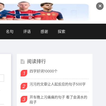
✕
名句
评语
感谢
探索
阅读排行
四字好词10000个
1
污污的文章让人起反应的句子500字
2
，
开车晚上污痛痛的句子 看了会滴水的
3
段子