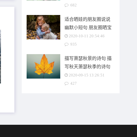
682
适合晒娃的朋友圈说说
幽默小短句 朋友圈晒宝
宝照片的句子
2020-10-11 20:54:46
935
描写萧瑟秋景的诗句 描
写秋天萧瑟秋季的诗句
2020-09-15 13:26:51
427