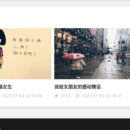
路女生
说给女朋友的感动情话
2021-01-03 22:12:06
2013
2021-01-03 22:09:47