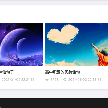
不上这么高的分”的愧疚。
就没感触，不期待就不在乎。
己要善良，这，就是我的信仰。
学不会低头，也学不会将就。
而是丧失义无反顾的力气去爱。
神仙句子
高中积累的优美佳句
2021-01-02 22:21:15
3758
2021-01-02 22:18:31