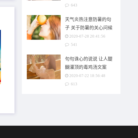
643
天气炎热注意防暑的句
子 关于防暑的关心问候
语
2020-07-28 20:41:56
541
句句诛心的说说 让人醍
醐灌顶的毒鸡汤文案
2020-07-22 18:56:48
613