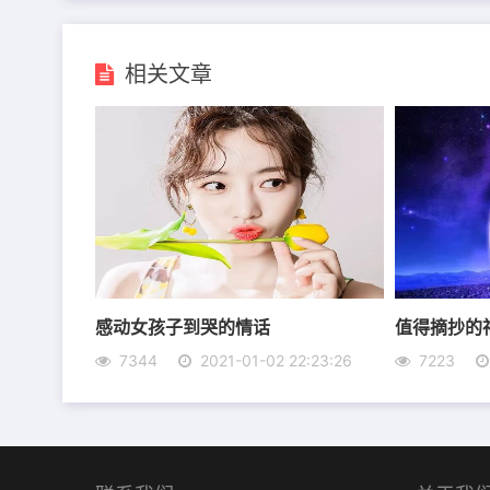
相关文章
6、我希望成绩出来的时候，能让我有一种“我配
7、放得下就不孤独，站得远些就清楚，不幻想
8、心里有太阳，眼前有希望，家人都安康，自
9、友情里不喜欢假装，也不喜欢凑合，爱情里
10、世界上最心酸的，不是我不会再谈恋爱，
感动女孩子到哭的情话
值得摘抄的
7344
2021-01-02 22:23:26
7223