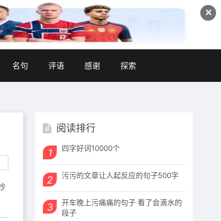
✕
名句
评语
感谢
探索
阅读排行
四字好词10000个
1
污污的文章让人起反应的句子500字
2
抄
开车晚上污痛痛的句子 看了会滴水的
3
段子