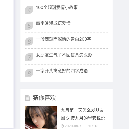
100个超甜爱情小故事
4
四字浪漫成语爱情
5
一段简短而深情的告白200字
6
女朋友生气了不回信息怎么办
7
一字开头寓意好的四字成语
8
猜你喜欢
九月第一天怎么发朋友
圈 迎接九月的早安说说
正能量短句
2020-08-31 11:03:18