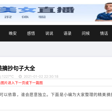
晚安
感悟
说说
语录
问候
情话
美摘抄句子大全
:1227℃
2021-01-02 22:30:18
点击图片进入下一页或下一篇图
可以依靠，谁会愿意独立。下面是小编为大家整理的精美摘