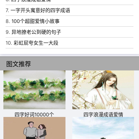
7、一鸣惊人，二龙细珠，三羊开泰，四面八方，五谷丰
7.
一字开头寓意好的四字成语
登，六六大顺，七星高照，八面玲珑，九九归一，十全十
8.
100个超甜爱情小故事
美。
9.
异地撩老公到硬的句子
8、一生幸福、两情相悦、三生缘修、世世代代、无离无
10.
彩虹屁夸女生一大段
弃、流年大喜、把手言老、酒杯遥祝、十全十美、百子千
孙、万事如意!新婚快乐!
图文推荐
9、红花红烛红灯笼，彩灯彩车彩妆舞。新房新人新气象，
喜气喜庆喜洋洋。交杯酒一喝，同心结一扣，愿你们携手同
心，相伴到永久!
10、夫妻好比同根树，爱情长青永不枯。相扶相拥耋耄载，
滋润互给日月度。时刻恩爱共缠绵，分秒祈福寿相同。修得
四字好词10000个
四字浪漫成语爱情
千年结夫妻，喜结连理幸福觅。祝愿永结共同心，但求白头
能偕老!