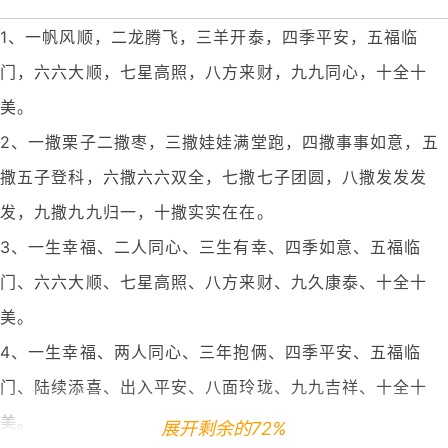
1、一帆风顺，二龙腾飞，三羊开泰，四季平安，五福临
门，六六大顺，七星高照，八方来财，九九同心，十全十
美。
2、一撒栗子二撒枣，三撒娃娃满堂跑，四撒事事如意，五
撒五子登科，六撒六六双全，七撒七子团圆，八撒发发发
发，九撒九九归一，十撒实实在在。
3、一生幸福、二人同心、三生有幸、四季如意、五福临
门、六六大顺、七星高照、八方来财、九久康泰、十全十
美。
4、一生幸福、两人同心、三年抱俩、四季平安、五福临
门、陆续添喜、出入平安、八面玲珑、九九吉祥、十全十
美。
展开剩余的72%