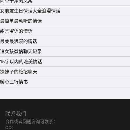
简单干净的文案
祝愿你们永结同心，相伴终生。
女朋友生日情话大全浪漫情话
12、真诚的爱情的结合是一切结合中最纯洁的，祝福你们!
最简单最动听的情话
愿爱洋溢在你甜蜜的生活中，让以后的每一个日子，都象今
甜言蜜语的情话
日这般辉煌喜悦!
最美最浪漫的情话
13、兰舟昨曰系，今朝结丝萝，一对神仙眷侣，两颗白首同
追女孩微信聊天记录
心，今宵同温鸳鸯梦，来年双飞乐重重，新婚同祝愿，百年
15字以内的唯美情话
好合天与共。
撩妹子的绝招聊天
14、恭喜你们步入爱的殿堂。祝百年好合!
暖心三行情书
15、往日金戈铁马，今日英姿勃发，踏平坎坷羁绊，一路朝
歌彩霞;新年亲人牵挂，祝愿事业腾达，富贵荣誉共享，携
手海角天涯。
联系我们
合作或者问题咨询可联系：
QQ：