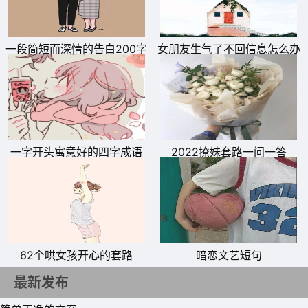
一段简短而深情的告白200字
女朋友生气了不回信息怎么办
一字开头寓意好的四字成语
2022撩妹套路一问一答
62个哄女孩开心的套路
暗恋文艺短句
11、日边红霞沐金光，眼前新人结成双。交杯喜酒恩爱蓄，
最新发布
红锦帐中满娇羞。鸾凤和鸣幸福曲，鹣鲽同赴温馨旅。真诚