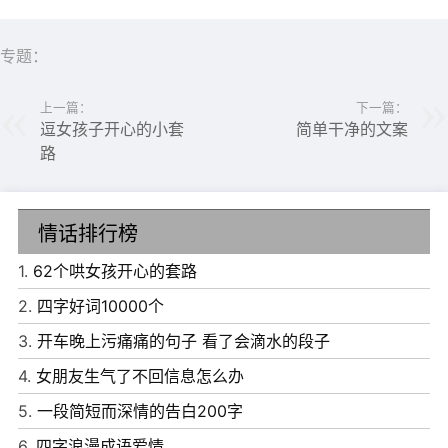
5、祝你：一生平安、二人同心、三生有幸、四季发财、五
谷丰登、六畜兴旺、七邻友好、八面威风、九久康泰、十分
专题：
快乐、百思无忧、千般称心、万事皆成!
上一篇：
下一篇：
逗女孩子开心的小套
简单干净的文案
路
情话排行榜
1.
62个哄女孩开心的套路
2.
四字好词10000个
3.
开车晚上污痛痛的句子 看了会滴水的段子
6、一生平安、二人同心、三生有幸、四季发财、五谷丰
4.
女朋友生气了不回信息怎么办
登、六畜兴旺、七邻友好、八面威风、九久康泰、十分快
5.
一段简短而深情的告白200字
乐、百思无忧、千般称心、万事皆成!
6.
四字浪漫成语爱情