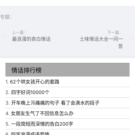
专题：
上一篇：
下一篇：
最浪漫的表白情话
土味情话大全一问一
7、多希望你无人问津，全世界只有我要你，但你的容颜不
答
允许
8、今天大概忍住了100万次想要和你说话的冲动
情话排行榜
9、就算我们老了，你也要牵着我的手，让别的老头知道，
1.
62个哄女孩开心的套路
爱你的人还在。
2.
四字好词10000个
10、因为爱上你，我才渴望长命百岁。
3.
开车晚上污痛痛的句子 看了会滴水的段子
11、想你的抱抱，就是那种两只手搂住你的腰，把头埋进你
4.
女朋友生气了不回信息怎么办
胸口的那种抱抱
5.
一段简短而深情的告白200字
6.
四字浪漫成语爱情