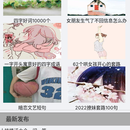
17、尽管之前的人生很烂，但并不妨碍，我想要为你变好的
决心啊
四字好词10000个
女朋友生气了不回信息怎么办
18、我这个人挺害羞的，不信你亲我一下，我害羞给你看。
一字开头寓意好的四字成语
62个哄女孩开心的套路
暗恋文艺短句
2022撩妹套路100句
最新发布