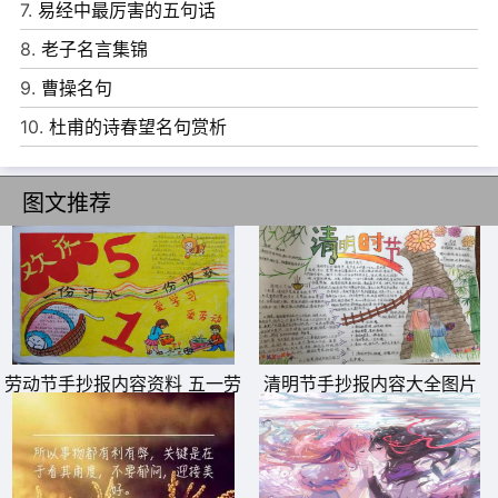
7.
易经中最厉害的五句话
漫，寄给你，寄给温柔本身。
8.
老子名言集锦
17、迟到的向日葵也会开花。
9.
曹操名句
10.
杜甫的诗春望名句赏析
图文推荐
劳动节手抄报内容资料 五一劳
清明节手抄报内容大全图片
动节手抄报内容大全 劳动节手
抄报简单好画