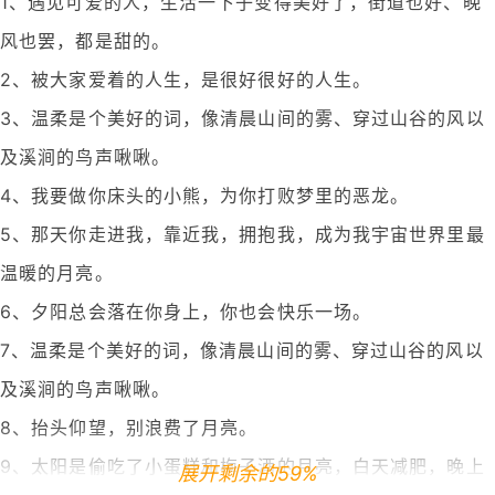
1、遇见可爱的人，生活一下子变得美好了，街道也好、晚
风也罢，都是甜的。
2、被大家爱着的人生，是很好很好的人生。
3、温柔是个美好的词，像清晨山间的雾、穿过山谷的风以
及溪涧的鸟声啾啾。
4、我要做你床头的小熊，为你打败梦里的恶龙。
5、那天你走进我，靠近我，拥抱我，成为我宇宙世界里最
温暖的月亮。
6、夕阳总会落在你身上，你也会快乐一场。
7、温柔是个美好的词，像清晨山间的雾、穿过山谷的风以
及溪涧的鸟声啾啾。
8、抬头仰望，别浪费了月亮。
9、太阳是偷吃了小蛋糕和梅子酒的月亮，白天减肥，晚上
展开剩余的59%