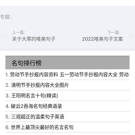
放纵，日日如此。
10、苦日子多放两勺糖，熬一熬就过去了。
专题：
11、我们不说再见，只计划重逢。
上一篇：
下一篇：
12、猫咪在落叶里打滚儿，晚霞铺满天空，风把思念吹向
关于大寒的唯美句子
2022唯美句子文案
你。我贪恋的人间，不过是你而已
13、我们来这世间一趟，为的是好好生活。往昔已不可回
名句排行榜
头，前路仍未可知，我们只经历着此时此刻。只愿我们带着
1.
劳动节手抄报内容资料 五一劳动节手抄报内容大全 劳动
盛放的灿烂，奔向无尽的远方。
节手抄报简单好画
2.
清明节手抄报内容大全图片
14、偷偷努力的感觉很好，不声张也不埋怨。自己一点点地
3.
王阳明名言十句(精读)
去改变，等你告别了自己时，你就可以对自己说：“太棒
4.
破云2吞海名句经典语录
了，我终于熬过了”。
5.
三观超正的温柔句子英语
15、愿你的眼中常有光芒，活成你想要的模样。
6.
世界上最顶尖最好的名言名句
16、我在黄昏上写一封书信，载着落日的余晖和银河的浪