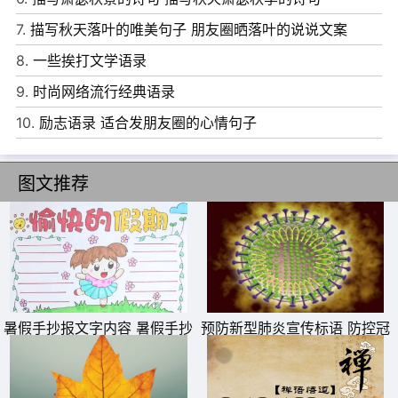
7.
描写秋天落叶的唯美句子 朋友圈晒落叶的说说文案
8.
一些挨打文学语录
9.
时尚网络流行经典语录
10.
励志语录 适合发朋友圈的心情句子
6、 从不奢求生活能给予我最好的，只是执着于寻求最适合
我的!
图文推荐
7、 我们太在意日常生活中所发生的每一件事，特别是细
节，这会让自己压力扩大精神紧绷，要解决内在的烦恼与妄
念，唯一的方法就是放松与放下!
8、 如果我们能够勇敢地去爱，坚强地去宽容，大度地去为
别人的快乐而高兴，明智地理解身边充满爱意，那么我们就
暑假手抄报文字内容 暑假手抄
预防新型肺炎宣传标语 防控冠
能够取得别的生物所不能取得的成就。
报简单又好看
状病毒疫情横幅警示标语
9、 路再长也会有终点，夜再长也会有尽头，不管雨下得有