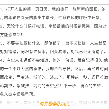
1、打开人生的第一页日历，就如掀开一张崭新的图画，岁
月的年轮在春天的脚步中增长，生命在风的呼吸中升华。
2、无论什么时候打电话，拿起话筒的时候请微笑，因为对
方能感觉到!
3、不要害怕做错什么，即使错了，也不必懊恼，人生就是
对对错错，何况有许多事，回头看来，对错已经无所谓了。
4、有些人永远都不会知道，他的一句话，我会记得很久;他
的一个不以为然的承诺，我却苦苦守侯。之后，再经过时间
而改变，而变淡，渐渐的，淡忘了。那种前一秒，还怀着满
心期望，象被推上高高的天空;然后下一秒，满心的失望，
象从高空狠狠坠落。
5、你生气，是因为自己不够大度;你郁闷，是因为自己不够
展开剩余的68%