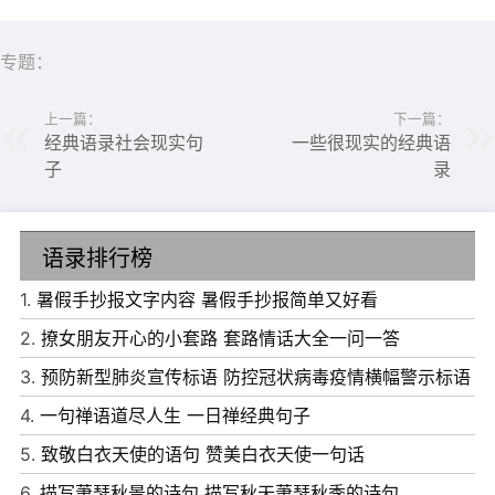
豁达;你焦虑，是因为自己不够从容;你悲伤，是因为自己不
够坚强;你惆怅，是因为自己不够阳光;你嫉妒，是因为自己
专题：
不够优秀……凡此种种，每一个烦恼的根源都在自己这里。
上一篇：
下一篇：
所以，每一次烦恼的出现，都是一个给我们寻找自己缺点的
经典语录社会现实句
一些很现实的经典语
机会。
子
录
语录排行榜
1.
暑假手抄报文字内容 暑假手抄报简单又好看
2.
撩女朋友开心的小套路 套路情话大全一问一答
3.
预防新型肺炎宣传标语 防控冠状病毒疫情横幅警示标语
4.
一句禅语道尽人生 一日禅经典句子
5.
致敬白衣天使的语句 赞美白衣天使一句话
6.
描写萧瑟秋景的诗句 描写秋天萧瑟秋季的诗句