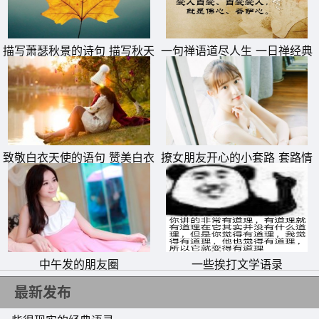
多大，总会有停止的时候。乌云永远遮不住微笑的太阳!­
10、世界上的人虽多，但在下雨的深夜陪你回家的，实际上
描写萧瑟秋景的诗句 描写秋天
一句禅语道尽人生 一日禅经典
只有一个。
萧瑟秋季的诗句
句子
致敬白衣天使的语句 赞美白衣
撩女朋友开心的小套路 套路情
天使一句话
话大全一问一答
中午发的朋友圈
一些挨打文学语录
最新发布