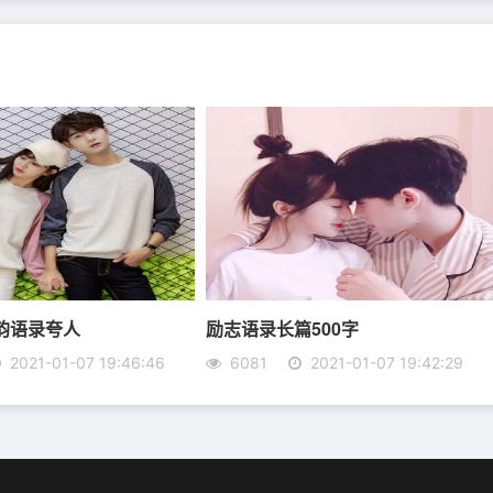
别人，却永远骗不了你自己的良心。
人再犯我，我还一针;人还犯我，斩草除根。
配槟郎 做人做事拍胸膛 一人傲骨把名扬 经典语录我称王
的，那是因为你对他了解太少，没有时间与他相处在一起。当
韵语录夸人
励志语录长篇500字
的那么美好。
2021-01-07 19:46:46
6081
2021-01-07 19:42:29