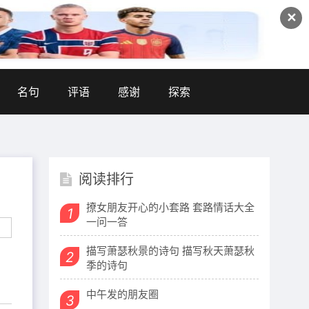
✕
名句
评语
感谢
探索
阅读排行
撩女朋友开心的小套路 套路情话大全
1
一问一答
描写萧瑟秋景的诗句 描写秋天萧瑟秋
2
季的诗句
中午发的朋友圈
3