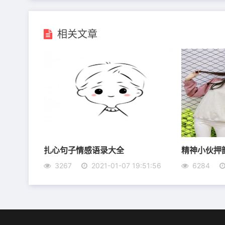
相关文章
6、良心是每一个人最公正的审判官，你骗得了
7、不要在网络上比比赖赖，不服现实碰一碰
8、人不犯我，我不犯人;人若犯我，礼让三分;
9、下山猛虎战群狼 小伙本性比天狂 香烟美酒
10、得不到的东西，我们会一直以为他是美好
扎心句子情感语录大全
精神小伙押
一天，你深入了解后，你会发现原不是你想像中
3267
2021-01-07 19:51:56
6284