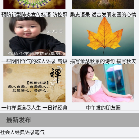
预防新型肺炎宣传标语 防控冠
励志语录 适合发朋友圈的心情
状病毒疫情横幅警示标语
句子
一些阴阳怪气的怼人语录 高级
描写萧瑟秋景的诗句 描写秋天
11、 人静而后安，安而能后定，定而能后慧，慧而能后
怼人的话短句
萧瑟秋季的诗句
悟，悟而能后得。
12、我不是高傲，也不是胡闹，只是厌倦了那些随时可能失
去的依靠。
一句禅语道尽人生 一日禅经典
中午发的朋友圈
13、慢慢地你会相信，没有什么事不可原谅，没有什么人会
句子
最新发布
永驻身旁。
社会人经典语录霸气
14、你可以倒下，但是要记得站起来。你可以流泪，但是要