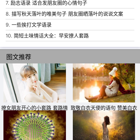
你念我写吧。
7.
励志语录 适合发朋友圈的心情句子
8、 未来和我结婚的那位，虽然不知道你在哪儿，可是我还
8.
描写秋天落叶的唯美句子 朋友圈晒落叶的说说文案
是挺想你的。
9.
一些挨打文学语录
9、 如果我现在的存在，阻碍了你的生活，那么我消失在这
10.
简短土味情话大全：早安撩人套路
灯光之下。
图文推荐
10、 再坚强的人，心里都一定有那么一些弱点，一触就
碎，一碰就痛。
撩女朋友开心的小套路 套路情
致敬白衣天使的语句 赞美白衣
话大全一问一答
天使一句话