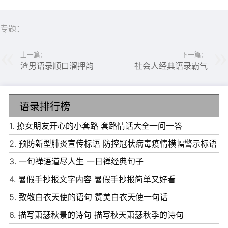
专题：
上一篇：
下一篇：
渣男语录顺口溜押韵
社会人经典语录霸气
语录排行榜
1.
撩女朋友开心的小套路 套路情话大全一问一答
2.
预防新型肺炎宣传标语 防控冠状病毒疫情横幅警示标语
3.
一句禅语道尽人生 一日禅经典句子
6、听着你空间的音乐。眼泪瞬间滑落。以后的人生路。我
4.
暑假手抄报文字内容 暑假手抄报简单又好看
可以静静的。
5.
致敬白衣天使的语句 赞美白衣天使一句话
7、 妞儿，咱们起草一个家务分工表吧。好吧，你又赢了，
6.
描写萧瑟秋景的诗句 描写秋天萧瑟秋季的诗句