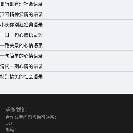
哥行哥有理社会语录
记得长大。
形容精神爱情的语录
15、 你不喜欢我，我一点都不介意。因为我活下来，不是
小伙你别狂经典语录
为了取悦你!
一日一句心情语录短
一路美景的心情语录
一句简单的心情语录
清闲一刻心情的语录
特别搞笑的社会语录
联系我们
合作或者问题咨询可联系：
QQ：
邮箱：