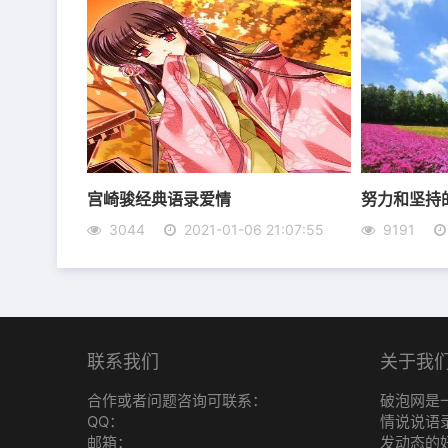
宫崎骏经典语录爱情
努力和坚持
3044
2021-01-06 21:07:55
9191
6、女人一定要喜欢或者爱上一个比自己优秀十
脑壳，事业，你要得到他，得到了，你又怕失去
段感情，怎么都是赚。
7、也许是青春的不安定，也或者是小女孩易变
联系我们
关于我
爱，走着走着淡了;他们的话，说着说着少了;
合作或者问题咨询可联系：
破泡网是
北了。
QQ：
情说说语
邮箱：
发动态的