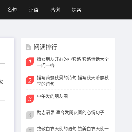
名句
评语
感谢
探索
阅读排行
撩女朋友开心的小套路 套路情话大全
1
一问一答
描写萧瑟秋景的诗句 描写秋天萧瑟秋
2
家
季的诗句
中午发的朋友圈
3
励志语录 适合发朋友圈的心情句子
4
致敬白衣天使的语句 赞美白衣天使一
5