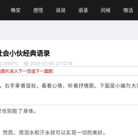
晚安
感悟
说说
语录
问候
情话
社会小伙经典语录
:1040℃
2021-01-06 21:12:19
点击图片进入下一页或下一篇图
，右手拿着鼠标，看着心情，听着抒情歌。下面是小编为大
爱也别脏了身体。
。然而，用泪水和汗水就可以实现一切的美好。