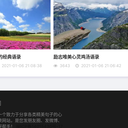
的经典语录
励志唯美心灵鸡汤语录
2021-01-06 21:08:38
3643
2021-01-06 21:06:42
倍以上的男人，这样你才能更努力的改变自己，外形，气质
他，结果就越来越努力，即使失去，你的档次已经提高了，
的思维，也许是距离的遥远，又或者是缘分的浅薄，他们的
们
直到后来，两人的爱就仿佛车站外的两条路，一条向南，一条
一个致力于分享各类精美句子的心
录网站，是您发朋友圈、发微博、
好帮手！
闽ICP备14015430号-17