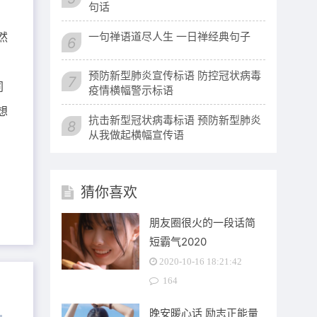
句话
然
一句禅语道尽人生 一日禅经典句子
6
预防新型肺炎宣传标语 防控冠状病毒
7
同
疫情横幅警示标语
想
抗击新型冠状病毒标语 预防新型肺炎
8
从我做起横幅宣传语
猜你喜欢
朋友圈很火的一段话简
短霸气2020
2020-10-16 18:21:42
164
晚安暖心话 励志正能量